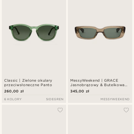
Classic | Zielone okulary
MessyWeekend | GRACE
przeciwsłoneczne Panto
Jasnobrązowy & Butelkowa
zieleń
260,00 zł
345,00 zł
6 KOLORY
SIDEGREN
MESSYWEEKEND