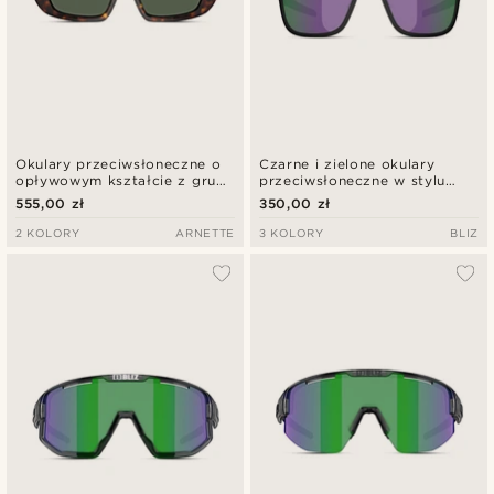
Okulary przeciwsłoneczne o
Czarne i zielone okulary
opływowym kształcie z grubą
przeciwsłoneczne w stylu
oprawką w kolorze szylkretu
retro | Bliz 0ZB7018
555,00 zł
350,00 zł
| Arnette 0AN4357
2 KOLORY
ARNETTE
3 KOLORY
BLIZ