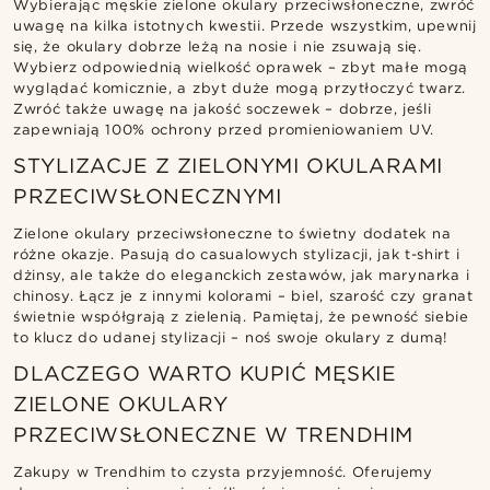
Wybierając męskie zielone okulary przeciwsłoneczne, zwróć
uwagę na kilka istotnych kwestii. Przede wszystkim, upewnij
się, że okulary dobrze leżą na nosie i nie zsuwają się.
Wybierz odpowiednią wielkość oprawek – zbyt małe mogą
wyglądać komicznie, a zbyt duże mogą przytłoczyć twarz.
Zwróć także uwagę na jakość soczewek – dobrze, jeśli
zapewniają 100% ochrony przed promieniowaniem UV.
STYLIZACJE Z ZIELONYMI OKULARAMI
PRZECIWSŁONECZNYMI
Zielone okulary przeciwsłoneczne to świetny dodatek na
różne okazje. Pasują do casualowych stylizacji, jak t-shirt i
dżinsy, ale także do eleganckich zestawów, jak marynarka i
chinosy. Łącz je z innymi kolorami – biel, szarość czy granat
świetnie współgrają z zielenią. Pamiętaj, że pewność siebie
to klucz do udanej stylizacji – noś swoje okulary z dumą!
DLACZEGO WARTO KUPIĆ MĘSKIE
ZIELONE OKULARY
PRZECIWSŁONECZNE W TRENDHIM
Zakupy w Trendhim to czysta przyjemność. Oferujemy