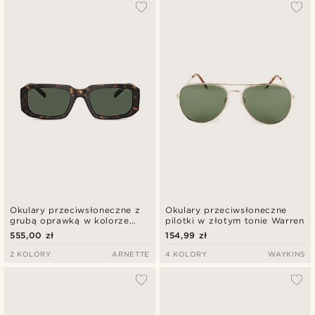
Najbardziej popularne
Najnowsze
Najniższa cena
Najwyższa cena
Okulary przeciwsłoneczne z
Okulary przeciwsłoneczne
grubą oprawką w kolorze
pilotki w złotym tonie Warren
szylkretu i sześciokątnymi
555,00 zł
154,99 zł
soczewkami | Arnette
0AN4318
2 KOLORY
ARNETTE
4 KOLORY
WAYKINS