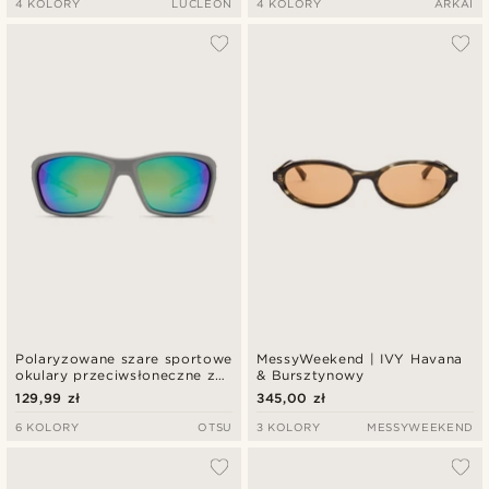
4 KOLORY
LUCLEON
4 KOLORY
ARKAI
Polaryzowane szare sportowe
MessyWeekend | IVY Havana
okulary przeciwsłoneczne z
& Bursztynowy
niebieskimi i zielonymi
129,99 zł
345,00 zł
soczewkami
6 KOLORY
OTSU
3 KOLORY
MESSYWEEKEND