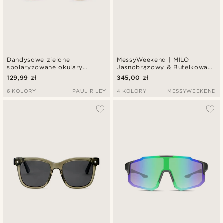
Dandysowe zielone
MessyWeekend | MILO
spolaryzowane okulary
Jasnobrązowy & Butelkowa
przeciwsłoneczne
zieleń
129,99 zł
345,00 zł
6 KOLORY
PAUL RILEY
4 KOLORY
MESSYWEEKEND