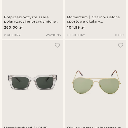
Półprzezroczyste szare
Momentum | Czarno-zielone
polaryzacyjne przydymione
sportowe okulary
okulary przeciwsłoneczne
przeciwsłoneczne
260,00 zł
104,99 zł
retro
wraparound
2 KOLORY
WAYKINS
10 KOLORY
OTSU
MessyWeekend | LOUIE
Okulary przeciwsłoneczne w