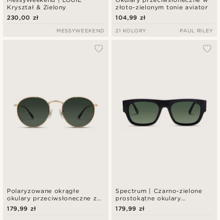
Kryształ & Zielony
złoto-zielonym tonie aviator
230,00 zł
104,99 zł
MESSYWEEKEND
21 KOLORY
PAUL RILEY
Polaryzowane okrągłe
Spectrum | Czarno-zielone
okulary przeciwsłoneczne z
prostokątne okulary
chirurgicznej stali w odcieniu
przeciwsłoneczne
179,99 zł
179,99 zł
złota z zielonymi soczewkami