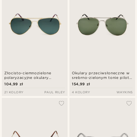
Złocisto-ciemnozielone
Okulary przeciwsłoneczne w
polaryzacyjne okulary
srebrno-zielonym tonie pilotki
przeciwsłoneczne aviator
Warren
104,99 zł
154,99 zł
21 KOLORY
PAUL RILEY
4 KOLORY
WAYKINS