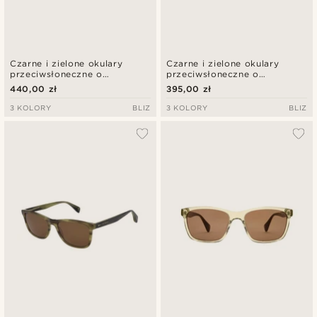
Czarne i zielone okulary
Czarne i zielone okulary
przeciwsłoneczne o
przeciwsłoneczne o
opływowym kształcie | Bliz
opływowym kształcie | Bliz
440,00 zł
395,00 zł
0ZB7005
0ZB7004
3 KOLORY
BLIZ
3 KOLORY
BLIZ