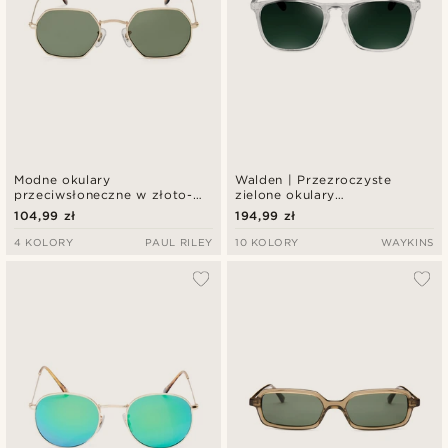
Modne okulary
Walden | Przezroczyste
przeciwsłoneczne w złoto-
zielone okulary
szarym tonie
przeciwsłoneczne Wade
104,99 zł
194,99 zł
4 KOLORY
PAUL RILEY
10 KOLORY
WAYKINS