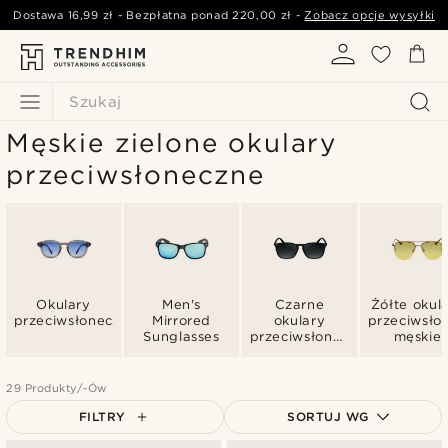
Dostawa
16,99 zł
- Bezpłatna ponad
220,00 zł
-
Zobacz opcje wysyłki
Szukaj
Męskie zielone okulary
przeciwsłoneczne
Okulary
Men's
Czarne
Żółte okul
przeciwsłoneczne
Mirrored
okulary
przeciwsło
Sunglasses
przeciwsłoneczne
męskie
męskie
29 Produkty/-Ów
FILTRY
SORTUJ WG