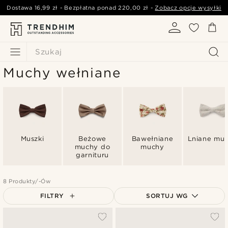
Dostawa
16,99 zł
- Bezpłatna ponad
220,00 zł
-
Zobacz opcje wysyłki
Szukaj
Muchy wełniane
Muszki
Beżowe
Bawełniane
Lniane mu
muchy do
muchy
garnituru
8 Produkty/-Ów
FILTRY
SORTUJ WG
Najbardziej popularne