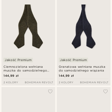
Najnowsze
Najniższa cena
Najwyższa cena
Jakość Premium
Jakość Premium
Ciemnozielona wełniana
Granatowa wełniana muszka
muszka do samodzielnego
do samodzielnego wiązania
wiązaia
144,99 zł
144,99 zł
2 KOLORY
BOHEMIAN REVOLT
2 KOLORY
BOHEMIAN REVOLT