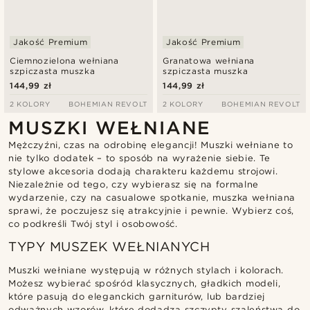
Jakość Premium
Jakość Premium
Ciemnozielona wełniana
Granatowa wełniana
szpiczasta muszka
szpiczasta muszka
144,99 zł
144,99 zł
2 KOLORY
BOHEMIAN REVOLT
2 KOLORY
BOHEMIAN REVOLT
MUSZKI WEŁNIANE
Mężczyźni, czas na odrobinę elegancji! Muszki wełniane to
nie tylko dodatek – to sposób na wyrażenie siebie. Te
stylowe akcesoria dodają charakteru każdemu strojowi.
Niezależnie od tego, czy wybierasz się na formalne
wydarzenie, czy na casualowe spotkanie, muszka wełniana
sprawi, że poczujesz się atrakcyjnie i pewnie. Wybierz coś,
co podkreśli Twój styl i osobowość.
TYPY MUSZEK WEŁNIANYCH
Muszki wełniane występują w różnych stylach i kolorach.
Możesz wybierać spośród klasycznych, gładkich modeli,
które pasują do eleganckich garniturów, lub bardziej
odważnych wzorów, które dodadzą szczypty szaleństwa do