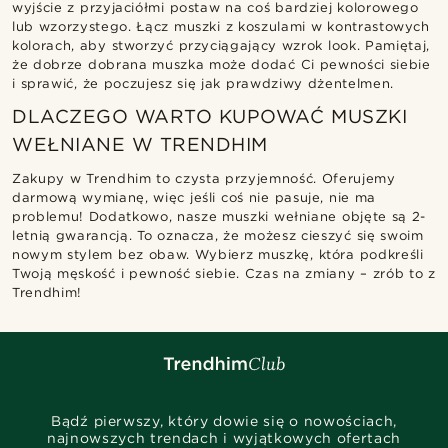
wyjście z przyjaciółmi postaw na coś bardziej kolorowego
lub wzorzystego. Łącz muszki z koszulami w kontrastowych
kolorach, aby stworzyć przyciągający wzrok look. Pamiętaj,
że dobrze dobrana muszka może dodać Ci pewności siebie
i sprawić, że poczujesz się jak prawdziwy dżentelmen.
DLACZEGO WARTO KUPOWAĆ MUSZKI
WEŁNIANE W TRENDHIM
Zakupy w Trendhim to czysta przyjemność. Oferujemy
darmową wymianę, więc jeśli coś nie pasuje, nie ma
problemu! Dodatkowo, nasze muszki wełniane objęte są 2-
letnią gwarancją. To oznacza, że możesz cieszyć się swoim
nowym stylem bez obaw. Wybierz muszkę, która podkreśli
Twoją męskość i pewność siebie. Czas na zmiany – zrób to z
Trendhim!
Bądź pierwszy, który dowie się o nowościach,
najnowszych trendach i wyjątkowych ofertach