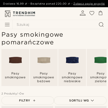
Dostawa
16,99 zł
- Bezpłatna ponad
220,00 zł
-
Zobacz opcje wysyłki
Szukaj
Pasy smokingowe
pomarańczowe
Pasy
Pasy
Pasy
Pasy
smokingowe
smokingowe
smokingowe
smokingo
beżowe
niebieskie
zielone
2 Produkty/-Ów
FILTRY
SORTUJ WG