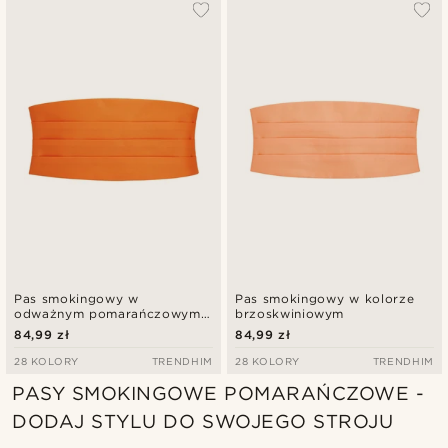
Najbardziej popularne
Najnowsze
Najniższa cena
Najwyższa cena
Pas smokingowy w
Pas smokingowy w kolorze
odważnym pomarańczowym
brzoskwiniowym
kolorze Basic
84,99 zł
84,99 zł
28 KOLORY
TRENDHIM
28 KOLORY
TRENDHIM
PASY SMOKINGOWE POMARAŃCZOWE -
DODAJ STYLU DO SWOJEGO STROJU