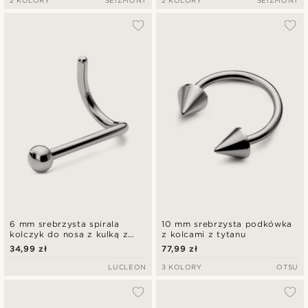
2 KOLORY
SEIZMONT
2 KOLORY
SEIZMONT
6 mm srebrzysta spirala
10 mm srebrzysta podkówka
kolczyk do nosa z kulką z
z kolcami z tytanu
tytanu
34,99 zł
77,99 zł
LUCLEON
3 KOLORY
OTSU