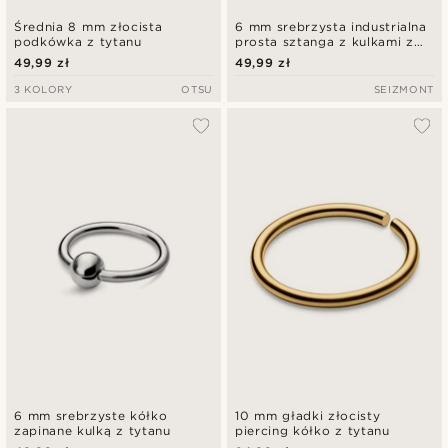
Średnia 8 mm złocista
6 mm srebrzysta industrialna
podkówka z tytanu
prosta sztanga z kulkami z
tytanu
49,99 zł
49,99 zł
3 KOLORY
OTSU
SEIZMONT
6 mm srebrzyste kółko
10 mm gładki złocisty
zapinane kulką z tytanu
piercing kółko z tytanu