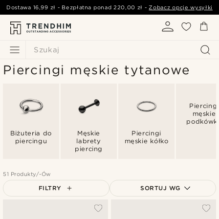
Dostawa
16,99 zł
- Bezpłatna ponad
220,00 zł
-
Zobacz opcje wysyłki
Szukaj
Piercingi męskie tytanowe
Piercingi
męskie
podkówk
Biżuteria do
Męskie
Piercingi
piercingu
labrety
męskie kółko
piercing
51 Produkty/-Ów
FILTRY
SORTUJ WG
Najbardziej popularne