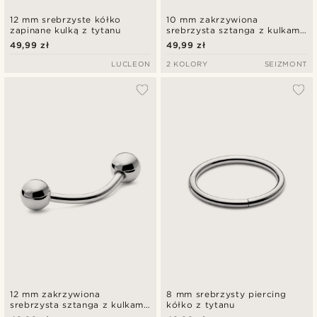
12 mm srebrzyste kółko
10 mm zakrzywiona
zapinane kulką z tytanu
srebrzysta sztanga z kulkami
z tytanu
49,99 zł
49,99 zł
LUCLEON
2 KOLORY
SEIZMONT
12 mm zakrzywiona
8 mm srebrzysty piercing
srebrzysta sztanga z kulkami
kółko z tytanu
z tytanu