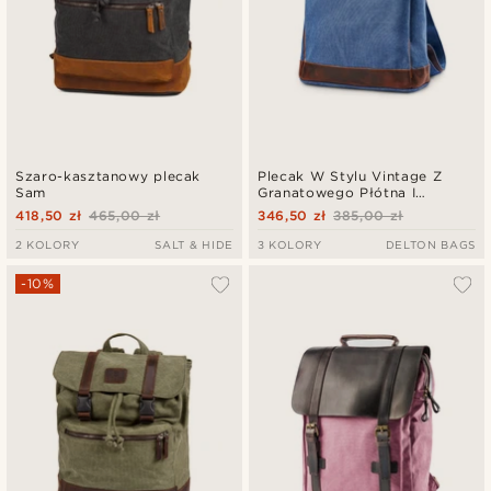
Szaro-kasztanowy plecak
Plecak W Stylu Vintage Z
Sam
Granatowego Płótna I
Ciemnobrązowej Skóry
418,50 zł
465,00 zł
346,50 zł
385,00 zł
2 KOLORY
SALT & HIDE
3 KOLORY
DELTON BAGS
-10%