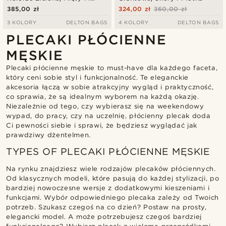
Ciemnobrązowej Skóry
385,00 zł
324,00 zł
360,00 zł
3 KOLORY
DELTON BAGS
4 KOLORY
DELTON BAGS
PLECAKI PŁÓCIENNE
MĘSKIE
Plecaki płócienne męskie to must-have dla każdego faceta,
który ceni sobie styl i funkcjonalność. Te eleganckie
akcesoria łączą w sobie atrakcyjny wygląd i praktyczność,
co sprawia, że są idealnym wyborem na każdą okazję.
Niezależnie od tego, czy wybierasz się na weekendowy
wypad, do pracy, czy na uczelnię, płócienny plecak doda
Ci pewności siebie i sprawi, że będziesz wyglądać jak
prawdziwy dżentelmen.
TYPES OF PLECAKI PŁÓCIENNE MĘSKIE
Na rynku znajdziesz wiele rodzajów plecaków płóciennych.
Od klasycznych modeli, które pasują do każdej stylizacji, po
bardziej nowoczesne wersje z dodatkowymi kieszeniami i
funkcjami. Wybór odpowiedniego plecaka zależy od Twoich
potrzeb. Szukasz czegoś na co dzień? Postaw na prosty,
elegancki model. A może potrzebujesz czegoś bardziej