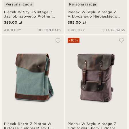
Personalizacja
Personalizacja
Plecak W Stylu Vintage Z
Plecak W Stylu Vintage Z
Jasnobrązowego Płótna I
Arktycznego Niebieskiego
Ciemnobrązowej Skóry
Płótna I Ciemnobrązowej
385,00 zł
385,00 zł
Skóry
4 KOLORY
DELTON BAGS
4 KOLORY
DELTON BAGS
-10%
Plecak Retro Z Płótna W
Plecak W Stylu Vintage Z
Kolorze Zielonej Mięty I I
Grafitowej Skóry I Płótna