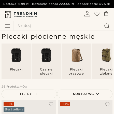
Dostawa
16,99 zł
- Bezpłatna ponad
220,00 zł
-
Zobacz opcje wysyłki
Szukaj
Plecaki płócienne męskie
Plecaki
Czarne
Plecaki
Plecaki
plecaki
brązowe
zielone
26 Produkty/-Ów
FILTRY
SORTUJ WG
Najbardziej popularne
-10%
-10%
Bestsellery
Najnowsze