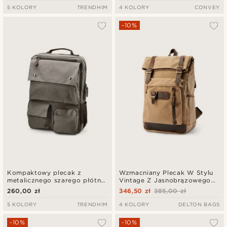
5 KOLORY
TRENDHIM
4 KOLORY
CONVEY
-10%
Kompaktowy plecak z
Wzmacniany Plecak W Stylu
metalicznego szarego płótna
Vintage Z Jasnobrązowego
i brązowej skóry
Płótna I Skóry
260,00 zł
346,50 zł
385,00 zł
5 KOLORY
TRENDHIM
4 KOLORY
DELTON BAGS
-10%
-10%