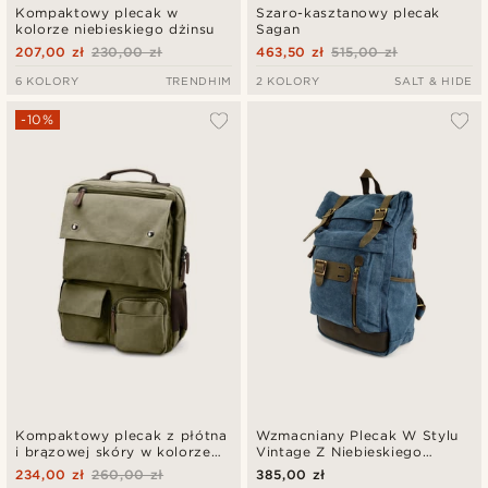
Kompaktowy plecak w
Szaro-kasztanowy plecak
kolorze niebieskiego dżinsu
Sagan
207,00 zł
230,00 zł
463,50 zł
515,00 zł
6 KOLORY
TRENDHIM
2 KOLORY
SALT & HIDE
-10%
Kompaktowy plecak z płótna
Wzmacniany Plecak W Stylu
i brązowej skóry w kolorze
Vintage Z Niebieskiego
zielonym
Płótna I Skóry
234,00 zł
260,00 zł
385,00 zł