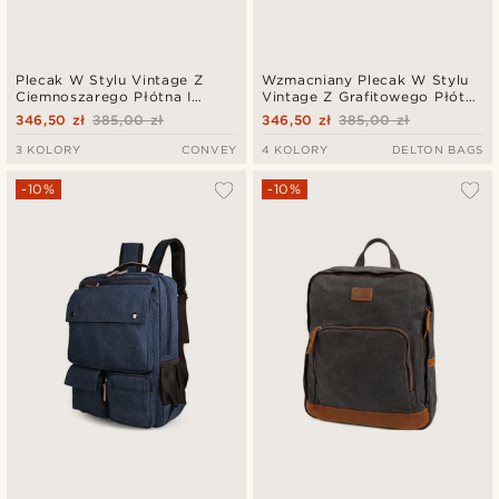
Plecak W Stylu Vintage Z
Wzmacniany Plecak W Stylu
Ciemnoszarego Płótna I
Vintage Z Grafitowego Płótna
Ciemnej Skóry
I Skóry
346,50 zł
385,00 zł
346,50 zł
385,00 zł
3 KOLORY
CONVEY
4 KOLORY
DELTON BAGS
-10%
-10%