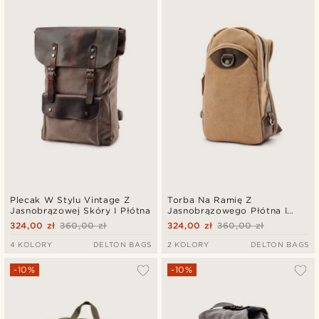
Plecak W Stylu Vintage Z
Torba Na Ramię Z
Jasnobrązowej Skóry I Płótna
Jasnobrązowego Płótna I
Brązowej Skóry
324,00 zł
360,00 zł
324,00 zł
360,00 zł
4 KOLORY
DELTON BAGS
2 KOLORY
DELTON BAGS
-10%
-10%