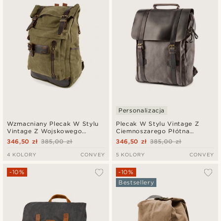
Najniższa cena
Najwyższa cena
Personalizacja
Wzmacniany Plecak W Stylu
Plecak W Stylu Vintage Z
Vintage Z Wojskowego
Ciemnoszarego Płótna
Zielonego Płótna I Skóry
Vintage I Ciemnobrązowej
346,50 zł
385,00 zł
346,50 zł
385,00 zł
Skóry
4 KOLORY
CONVEY
5 KOLORY
CONVEY
-10%
-10%
Bestsellery