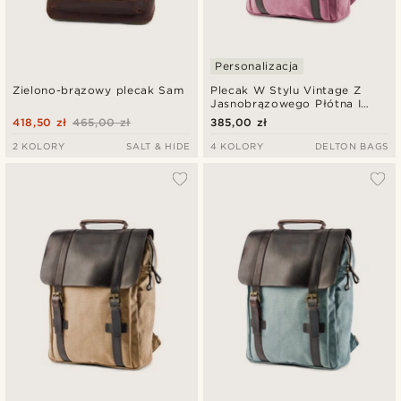
Personalizacja
Zielono-brązowy plecak Sam
Plecak W Stylu Vintage Z
Jasnobrązowego Płótna I
Ciemnobrązowej Skóry
418,50 zł
465,00 zł
385,00 zł
2 KOLORY
SALT & HIDE
4 KOLORY
DELTON BAGS