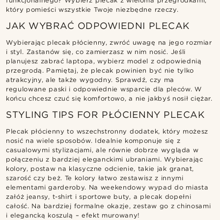
funkcjonalnego? Wybierz plecak z wieloma przegródkami,
który pomieści wszystkie Twoje niezbędne rzeczy.
JAK WYBRAĆ ODPOWIEDNI PLECAK
Wybierając plecak płócienny, zwróć uwagę na jego rozmiar
i styl. Zastanów się, co zamierzasz w nim nosić. Jeśli
planujesz zabrać laptopa, wybierz model z odpowiednią
przegrodą. Pamiętaj, że plecak powinien być nie tylko
atrakcyjny, ale także wygodny. Sprawdź, czy ma
regulowane paski i odpowiednie wsparcie dla pleców. W
końcu chcesz czuć się komfortowo, a nie jakbyś nosił ciężar.
STYLING TIPS FOR PŁÓCIENNY PLECAK
Plecak płócienny to wszechstronny dodatek, który możesz
nosić na wiele sposobów. Idealnie komponuje się z
casualowymi stylizacjami, ale równie dobrze wygląda w
połączeniu z bardziej eleganckimi ubraniami. Wybierając
kolory, postaw na klasyczne odcienie, takie jak granat,
szarość czy beż. Te kolory łatwo zestawisz z innymi
elementami garderoby. Na weekendowy wypad do miasta
załóż jeansy, t-shirt i sportowe buty, a plecak dopełni
całość. Na bardziej formalne okazje, zestaw go z chinosami
i elegancką koszulą – efekt murowany!