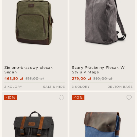
Zielono-brązowy plecak
Szary Płócienny Plecak W
Sagan
Stylu Vintage
463,50 zł
515,00 zł
279,00 zł
310,00 zł
2 KOLORY
SALT & HIDE
3 KOLORY
DELTON BAGS
-10%
-10%