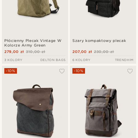
Płócienny Plecak Vintage W
Szary kompaktowy plecak
Kolorze Army Green
279,00 zł
310,00 zł
207,00 zł
230,00 zł
3 KOLORY
DELTON BAGS
6 KOLORY
TRENDHIM
-10%
-10%