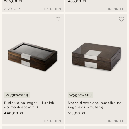
285,00 zł
465,00 zł
2 KOLORY
TRENDHIM
TRENDHIM
Wygraweruj
Wygraweruj
Pudełko na zegarki i spinki
Szare drewniane pudełko na
do mankietów z 8
zegarek i biżuterię
przegródkami i orzechową
440,00 zł
515,00 zł
okleiną
TRENDHIM
TRENDHIM