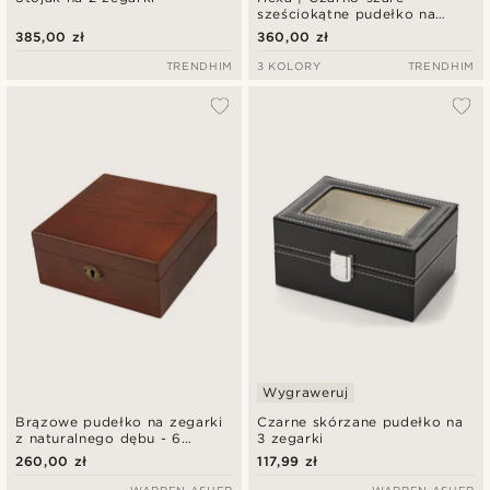
sześciokątne pudełko na
zegarki z ekologicznej skóry
385,00 zł
360,00 zł
- na 6 zegarków
TRENDHIM
3 KOLORY
TRENDHIM
Wygraweruj
Brązowe pudełko na zegarki
Czarne skórzane pudełko na
z naturalnego dębu - 6
3 zegarki
zegarków
260,00 zł
117,99 zł