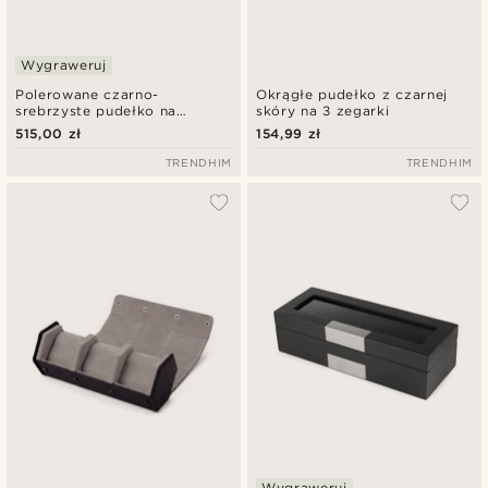
Wygraweruj
Polerowane czarno-
Okrągłe pudełko z czarnej
srebrzyste pudełko na
skóry na 3 zegarki
zegarki - 10 zegarków
515,00 zł
154,99 zł
TRENDHIM
TRENDHIM
Wygraweruj