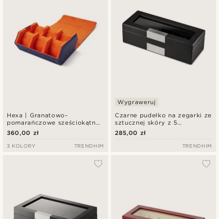
Wygraweruj
Hexa | Granatowo-
Czarne pudełko na zegarki ze
pomarańczowe sześciokątne
sztucznej skóry z 5
pudełko na zegarki z
przegródkami
360,00 zł
285,00 zł
ekologicznej skóry - na 6
zegarków
3 KOLORY
TRENDHIM
TRENDHIM