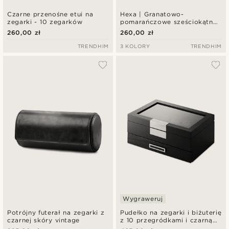
Czarne przenośne etui na
Hexa | Granatowo-
zegarki - 10 zegarków
pomarańczowe sześciokątne
etui rolowane z ekologicznej
260,00 zł
260,00 zł
skóry na 3 zegarki
TRENDHIM
3 KOLORY
TRENDHIM
Wygraweruj
Potrójny futerał na zegarki z
Pudełko na zegarki i biżuterię
czarnej skóry vintage
z 10 przegródkami i czarną
okleiną