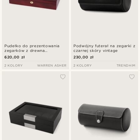
Pudełko do prezentowania
Podwójny futerał na zegarki z
zegarków z drewna
czarnej skóry vintage
wiśniowego - 24 zegarki
620,00 zł
230,00 zł
2 KOLORY
WARREN ASHER
2 KOLORY
TRENDHIM