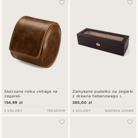
Skórzana rolka vintage na
Zamykane pudełko na zegarki
zegarek
z drewna hebanowego i
detalami w złotym tonie - 6
154,99 zł
385,00 zł
zegarków
2 KOLORY
TRENDHIM
4 KOLORY
WARREN ASHER