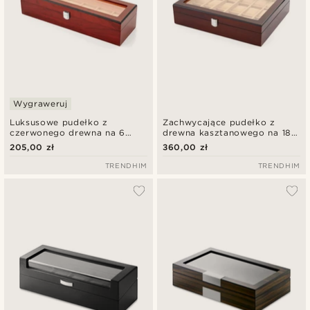
Wygraweruj
Luksusowe pudełko z
Zachwycające pudełko z
czerwonego drewna na 6
drewna kasztanowego na 18
zegarków
zegarów
205,00 zł
360,00 zł
TRENDHIM
TRENDHIM