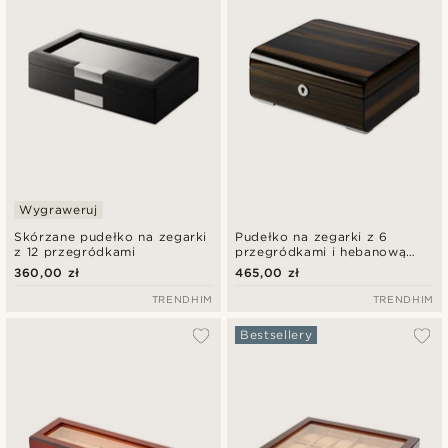
Wygraweruj
Skórzane pudełko na zegarki
Pudełko na zegarki z 6
z 12 przegródkami
przegródkami i hebanową
okleiną
360,00 zł
465,00 zł
TRENDHIM
TRENDHIM
Bestsellery