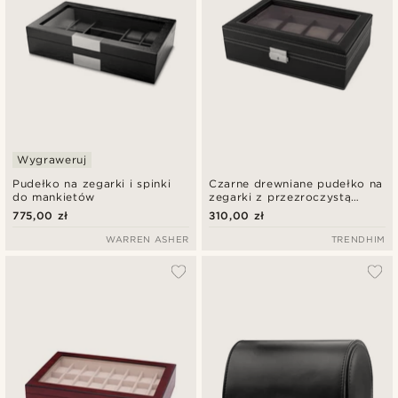
Wygraweruj
Pudełko na zegarki i spinki
Czarne drewniane pudełko na
do mankietów
zegarki z przezroczystą
pokrywą - 8 zegarków
775,00 zł
310,00 zł
WARREN ASHER
TRENDHIM