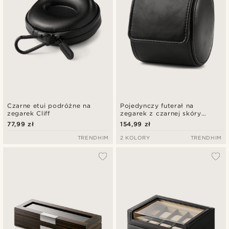
Czarne etui podróżne na
Pojedynczy futerał na
zegarek Cliff
zegarek z czarnej skóry
vintage
77,99 zł
154,99 zł
TRENDHIM
2 KOLORY
TRENDHIM