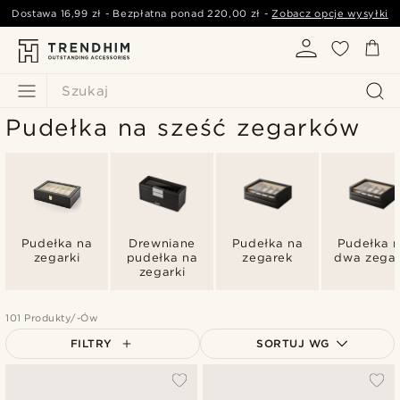
Dostawa
16,99 zł
- Bezpłatna ponad
220,00 zł
-
Zobacz opcje wysyłki
Szukaj
Pudełka na sześć zegarków
Pudełka na
Drewniane
Pudełka na
Pudełka 
zegarki
pudełka na
zegarek
dwa zegar
zegarki
101 Produkty/-Ów
FILTRY
SORTUJ WG
Najbardziej popularne