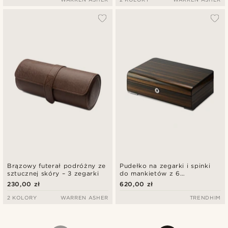
Brązowy futerał podróżny ze
Pudełko na zegarki i spinki
sztucznej skóry – 3 zegarki
do mankietów z 6
przegródkami i hebanową
230,00 zł
620,00 zł
okleiną
2 KOLORY
WARREN ASHER
TRENDHIM