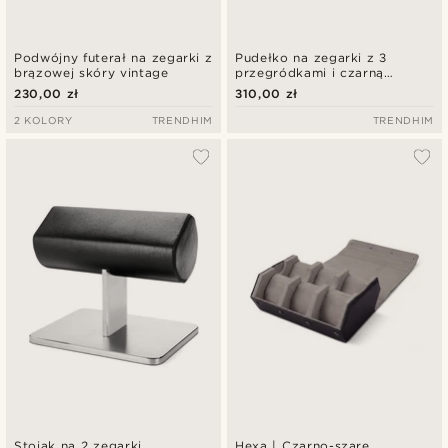
Podwójny futerał na zegarki z
Pudełko na zegarki z 3
brązowej skóry vintage
przegródkami i czarną
okleiną
230,00 zł
310,00 zł
2 KOLORY
TRENDHIM
TRENDHIM
Stojak na 2 zegarki
Hexa | Czarno-szare