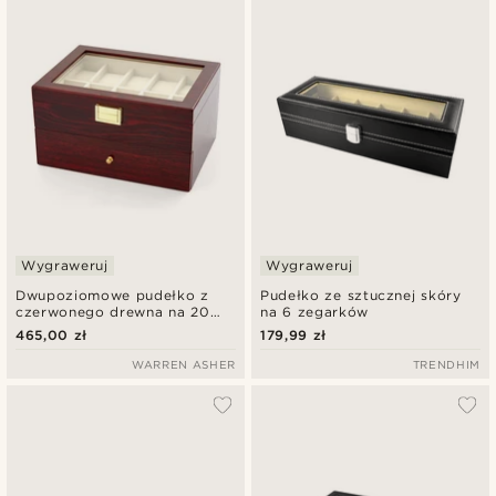
Wygraweruj
Wygraweruj
Dwupoziomowe pudełko z
Pudełko ze sztucznej skóry
czerwonego drewna na 20
na 6 zegarków
zegarków
465,00 zł
179,99 zł
WARREN ASHER
TRENDHIM