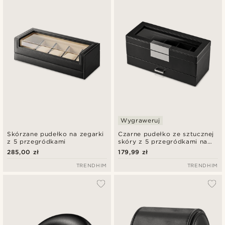
Najnowsze
Najniższa cena
Najwyższa cena
Wygraweruj
Skórzane pudełko na zegarki
Czarne pudełko ze sztucznej
z 5 przegródkami
skóry z 5 przegródkami na
zegarki i szufladką na
285,00 zł
179,99 zł
biżuterię
TRENDHIM
TRENDHIM