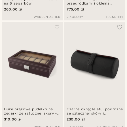
na 6 zegarków
przegródkami i okleiną
wiśniową
260,00 zł
775,00 zł
WARREN ASHER
2 KOLORY
TRENDHIM
Duże brązowe pudełko na
Czarne okrągłe etui podróżne
zegarki ze sztucznej skóry -
ze sztucznej skóry i
12 zegarków
czerwonego aksamitu - 3
310,00 zł
230,00 zł
zegarki
WARREN ASHER
2 KOLORY
WARREN ASHER