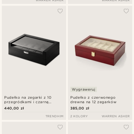
WARREN ASHER
WARREN ASHER
Wygraweruj
Pudełko na zegarki z 10
Pudełko z czerwonego
przegródkami i czarną
drewna na 12 zegarków
okleiną
440,00 zł
385,00 zł
TRENDHIM
2 KOLORY
WARREN ASHER