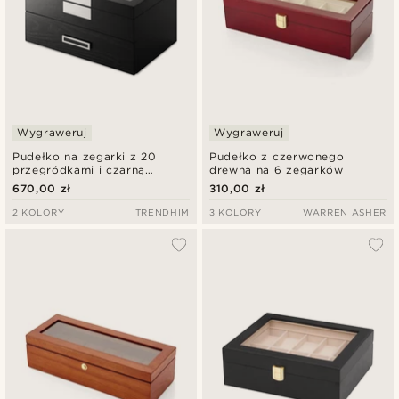
Wygraweruj
Wygraweruj
Pudełko na zegarki z 20
Pudełko z czerwonego
przegródkami i czarną
drewna na 6 zegarków
okleiną
670,00 zł
310,00 zł
2 KOLORY
TRENDHIM
3 KOLORY
WARREN ASHER