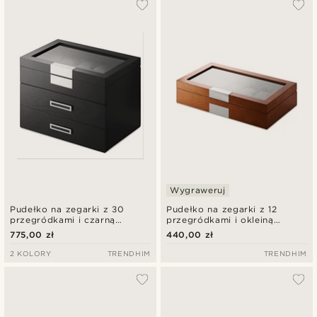
Wygraweruj
Pudełko na zegarki z 30
Pudełko na zegarki z 12
przegródkami i czarną
przegródkami i okleiną
okleiną
mahoniową
775,00 zł
440,00 zł
2 KOLORY
TRENDHIM
TRENDHIM