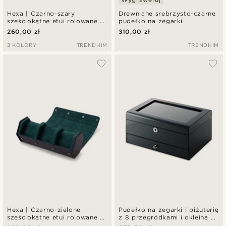
Hexa | Czarno-szary
Drewniane srebrzysto-czarne
sześciokątne etui rolowane z
pudełko na zegarki
ekologicznej skóry na 3
260,00 zł
310,00 zł
zegarki
3 KOLORY
TRENDHIM
TRENDHIM
Hexa | Czarno-zielone
Pudełko na zegarki i biżuterię
sześciokątne etui rolowane z
z 8 przegródkami i okleiną z
ekologicznej skóry na 3
włókna węglowego