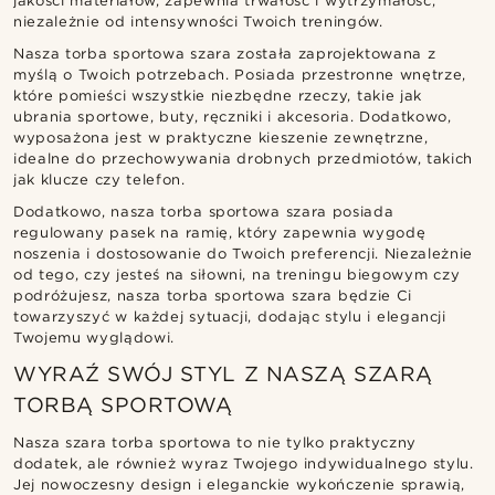
jakości materiałów, zapewnia trwałość i wytrzymałość,
niezależnie od intensywności Twoich treningów.
Nasza torba sportowa szara została zaprojektowana z
myślą o Twoich potrzebach. Posiada przestronne wnętrze,
które pomieści wszystkie niezbędne rzeczy, takie jak
ubrania sportowe, buty, ręczniki i akcesoria. Dodatkowo,
wyposażona jest w praktyczne kieszenie zewnętrzne,
idealne do przechowywania drobnych przedmiotów, takich
jak klucze czy telefon.
Dodatkowo, nasza torba sportowa szara posiada
regulowany pasek na ramię, który zapewnia wygodę
noszenia i dostosowanie do Twoich preferencji. Niezależnie
od tego, czy jesteś na siłowni, na treningu biegowym czy
podróżujesz, nasza torba sportowa szara będzie Ci
towarzyszyć w każdej sytuacji, dodając stylu i elegancji
Twojemu wyglądowi.
WYRAŹ SWÓJ STYL Z NASZĄ SZARĄ
TORBĄ SPORTOWĄ
Nasza szara torba sportowa to nie tylko praktyczny
dodatek, ale również wyraz Twojego indywidualnego stylu.
Jej nowoczesny design i eleganckie wykończenie sprawią,