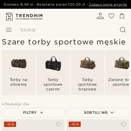
Dostawa
16,99 zł
- Bezpłatna ponad
220,00 zł
-
Zobacz opcje wysyłki
Szukaj
Szare torby sportowe męskie
Torby na
Torby
Torby
Zielone to
siłownię
sportowe
sportowe
sportow
czarne
brązowe
4 Produkty/-Ów
FILTRY
SORTUJ WG
Najbardziej popularne
-10%
-10%