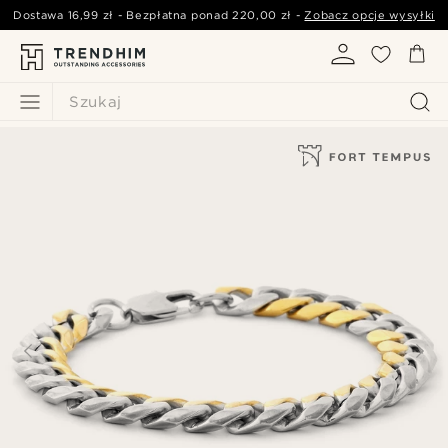
Dostawa
16,99 zł
- Bezpłatna ponad
220,00 zł
-
Zobacz opcje wysyłki
Szukaj