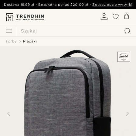
Dostawa
16,99 zł
- Bezpłatna ponad
220,00 zł
-
Zobacz opcje wysyłki
Szukaj
Torby
Plecaki