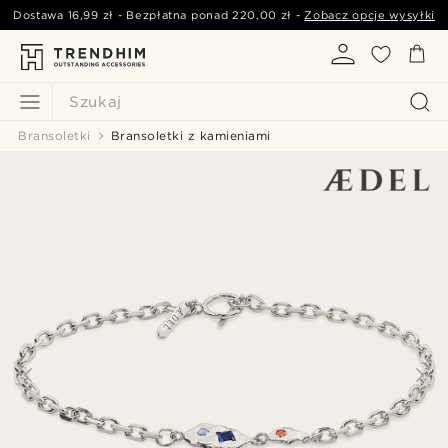
Dostawa
16,99 zł
- Bezpłatna ponad
220,00 zł
-
Zobacz opcje wysyłki
Szukaj
Bransoletki
Bransoletki z kamieniami