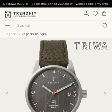
Dostawa
16,99 zł
- Bezpłatna ponad
220,00 zł
-
Zobacz opcje wysyłki
Szukaj
Zegarki
Zegarki na rękę