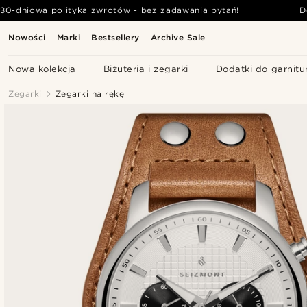
30-dniowa polityka zwrotów - bez zadawania pytań!
D
Nowości
Marki
Bestsellery
Archive Sale
Nowa kolekcja
Biżuteria i zegarki
Dodatki do garnitu
Zegarki
Zegarki na rękę