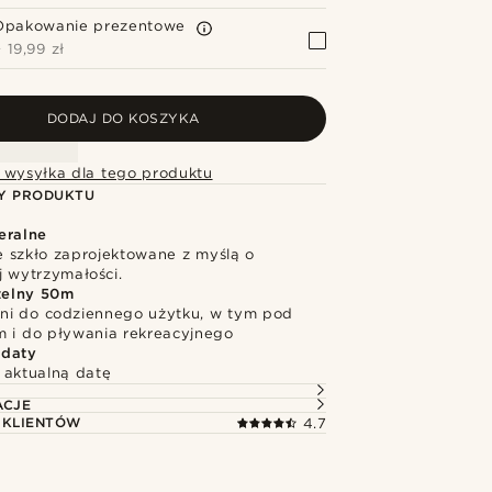
Opakowanie prezentowe
+
19,99 zł
DODAJ DO KOSZYKA
 wysyłka dla tego produktu
Y PRODUKTU
eralne
 szkło zaprojektowane z myślą o
j wytrzymałości.
elny 50m
i do codziennego użytku, w tym pod
m i do pływania rekreacyjnego
 daty
 aktualną datę
ACJE
 KLIENTÓW
4.7