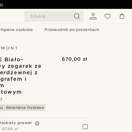
ki
Szukaj
Higiena osobista
Przewodnik po prezentach
| Biało-
670,00 zł
y zegarek ze
nierdzewnej z
grafem i
em
etowym
.7
uj
Bezpłatna Dostawa
Z
Osobisty grawer
+
67,99 zł