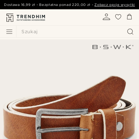
Dostawa
16,99 zł
- Bezpłatna ponad
220,00 zł
-
Zobacz opcje wysyłki
Szukaj