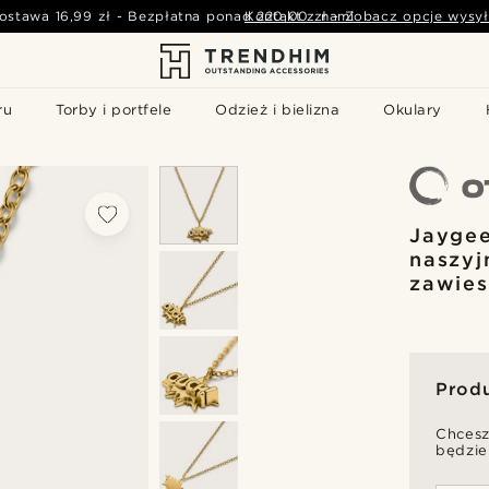
ostawa
16,99 zł
-
Bezpłatna ponad
Kontakt z nami
220,00 zł
-
Zobacz opcje wysył
ru
Torby i portfele
Odzież i bielizna
Okulary
Jaygee
naszyj
zawies
Prod
Chcesz
będzie