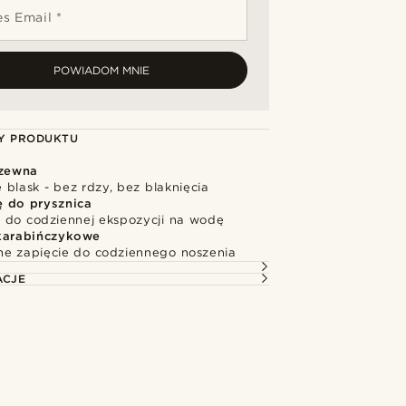
s Email *
POWIADOM MNIE
Y PRODUKTU
dzewna
blask - bez rdzy, bez blaknięcia
ę do prysznica
 do codziennej ekspozycji na wodę
karabińczykowe
e zapięcie do codziennego noszenia
ACJE