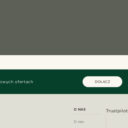
kowych ofertach
DOŁĄCZ
O NAS
Trustpilot
O nas