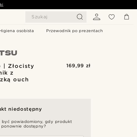
ki
Szukaj
Higiena osobista
Przewodnik po prezentach
 | Złocisty
169,99 zł
nik z
zką ouch
ukt niedostępny
 być powiadomiony, gdy produkt
 ponownie dostępny?