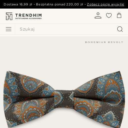
Dostawa
16,99 zł
- Bezpłatna ponad
220,00 zł
-
Zobacz opcje wysyłki
Szukaj