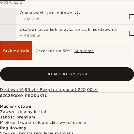
ODŚWIEŻ Z
Opakowanie prezentowe
+
19,99 zł
Usztywniacze kołnierzyka ze stali nierdzewnej
+
49,99 zł
Archive Sale
Oszczędź do 50% -
Kup teraz
DODAJ DO KOSZYKA
Dostawa 16,99 zł - Bezpłatna ponad 220,00 zł
SZCZEGÓŁY PRODUKTU
Mucha gotowa
Zawsze idealny kształt
Jakość premium
Miękkie, trwałe i eleganckie wykończenie
Regulowany
Szybka i prosta regulacja rozmiaru