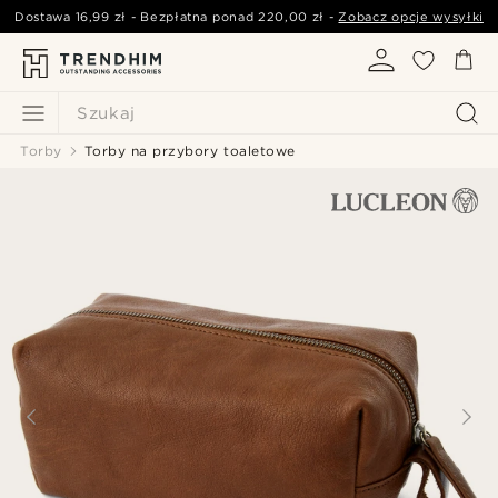
Dostawa
16,99 zł
- Bezpłatna ponad
220,00 zł
-
Zobacz opcje wysyłki
Szukaj
Torby
Torby na przybory toaletowe