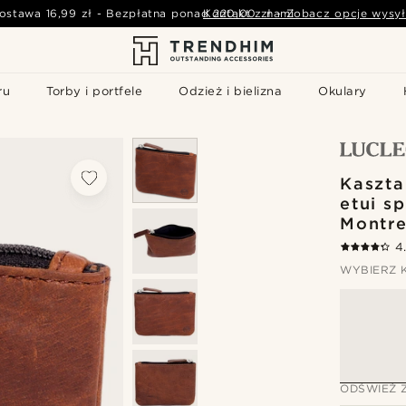
ostawa
16,99 zł
-
Bezpłatna ponad
Kontakt z nami
220,00 zł
-
Zobacz opcje wysył
ru
Torby i portfele
Odzież i bielizna
Okulary
Kaszt
etui s
Montre
4
WYBIERZ 
ODŚWIEŻ 