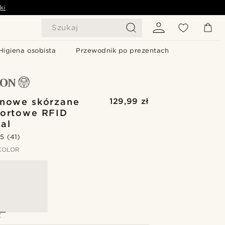
ki
Szukaj
Higiena osobista
Przewodnik po prezentach
anowe skórzane
129,99 zł
portowe RFID
al
.5
(41)
KOLOR
Z