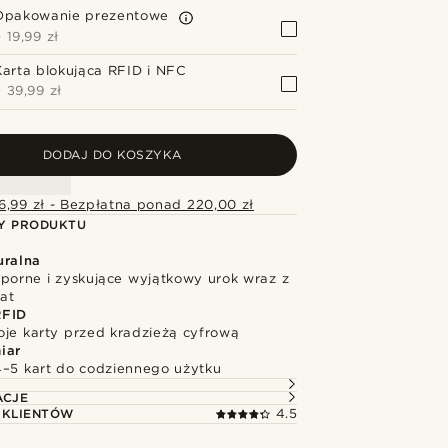
Opakowanie prezentowe
+
19,99 zł
Karta blokująca RFID i NFC
+
39,99 zł
DODAJ DO KOSZYKA
6,99 zł - Bezpłatna ponad 220,00 zł
Y PRODUKTU
uralna
dporne i zyskujące wyjątkowy urok wraz z
at
RFID
oje karty przed kradzieżą cyfrową
iar
4–5 kart do codziennego użytku
ACJE
 KLIENTÓW
4.5