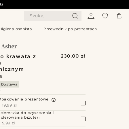
ki
Szukaj
Higiena osobista
Przewodnik po prezentach
do krawata z
230,00 zł
m
nicznym
.9
 Dostawa
Z
Opakowanie prezentowe
+
19,99 zł
Ściereczka do czyszczenia i
polerowania biżuterii
+
9,99 zł