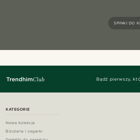
SPINKI DO
Bądź pierwszy, kt
KATEGORIE
Nowa kolekcja
Biżuteria i zegarki
Dodatki do garnituru