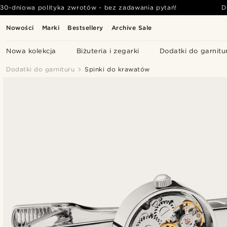
30-dniowa polityka zwrotów - bez zadawania pytań!
D
Nowości
Marki
Bestsellery
Archive Sale
Nowa kolekcja
Biżuteria i zegarki
Dodatki do garnitu
Dodatki do garnituru
Spinki do krawatów