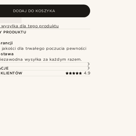
DODAJ DO KOSZYKA
 wysyłka dla tego produktu
Y PRODUKTU
rancji
 jakości dla trwałego poczucia pewności
ostawa
niezawodna wysyłka za każdym razem.
ACJE
 KLIENTÓW
4.9