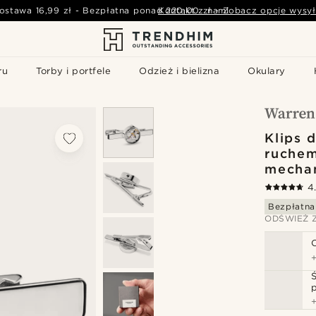
ostawa
16,99 zł
-
Bezpłatna ponad
Kontakt z nami
220,00 zł
-
Zobacz opcje wysył
ru
Torby i portfele
Odzież i bielizna
Okulary
Klips 
ruche
mecha
4
Bezpłatna
ODŚWIEŻ 