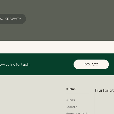
 DO KRAWATA
kowych ofertach
DOŁĄCZ
O NAS
Trustpilot
O nas
Kariera
Nowe artykuły