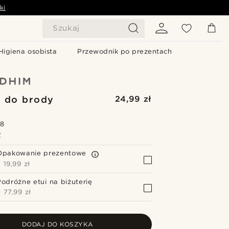
ki
Szukaj
Higiena osobista
Przewodnik po prezentach
k do brody
24,99 zł
.8
Z
Opakowanie prezentowe
+
19,99 zł
Podróżne etui na biżuterię
+
77,99 zł
DODAJ DO KOSZYKA