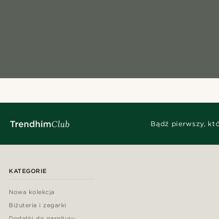
Bądź pierwszy, kt
KATEGORIE
Nowa kolekcja
Biżuteria i zegarki
Dodatki do garnituru