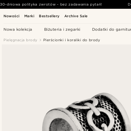
30-dniowa polityka zwrotów - bez zadawania pytań!
D
Nowości
Marki
Bestsellery
Archive Sale
Nowa kolekcja
Biżuteria i zegarki
Dodatki do garnitu
Pielęgnacja brody
Pierścionki i koraliki do brody