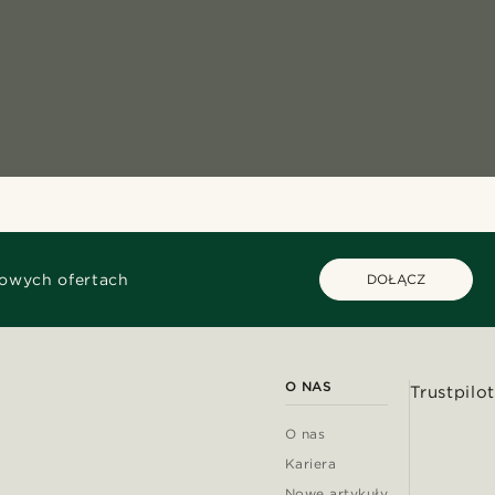
kowych ofertach
DOŁĄCZ
O NAS
Trustpilot
O nas
Kariera
Nowe artykuły