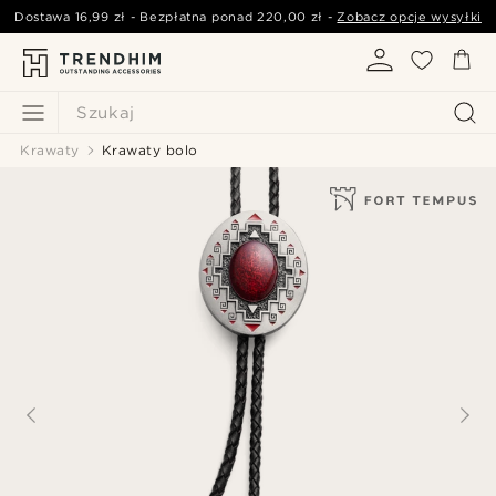
Dostawa
16,99 zł
- Bezpłatna ponad
220,00 zł
-
Zobacz opcje wysyłki
Szukaj
Krawaty
Krawaty bolo