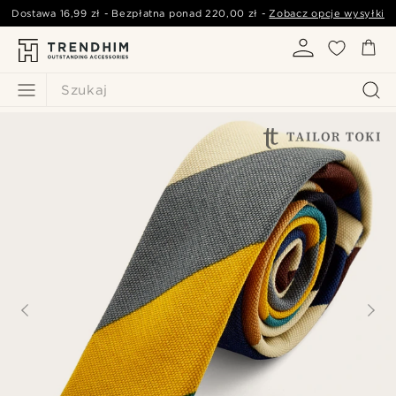
Dostawa
16,99 zł
- Bezpłatna ponad
220,00 zł
-
Zobacz opcje wysyłki
Szukaj