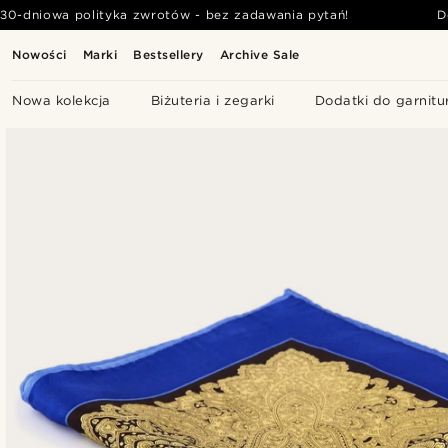
30-dniowa polityka zwrotów - bez zadawania pytań!
D
Nowości
Marki
Bestsellery
Archive Sale
Nowa kolekcja
Biżuteria i zegarki
Dodatki do garnitu