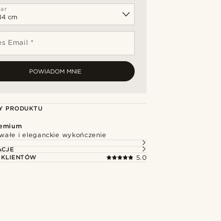
ar
s Email *
POWIADOM MNIE
Y PRODUKTU
remium
rwałe i eleganckie wykończenie
ACJE
 KLIENTÓW
5.0