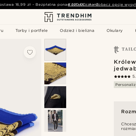
ostawa
16,99 zł
-
Bezpłatna ponad
Kontakt z nami
220,00 zł
-
Zobacz opcje wysył
ru
Torby i portfele
Odzież i bielizna
Okulary
Królew
jedwa
5
Personaliz
Rozmi
Chcesz
rozmia