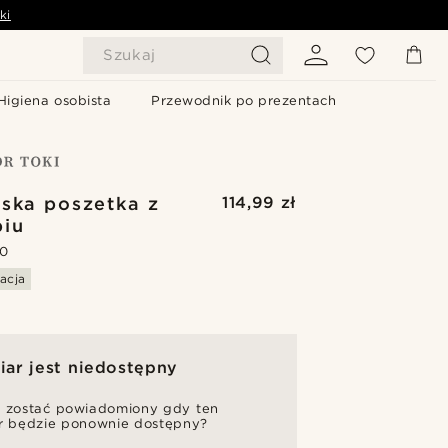
ki
Szukaj
Higiena osobista
Przewodnik po prezentach
ska poszetka z
114,99 zł
biu
.0
acja
ar jest niedostępny
 zostać powiadomiony gdy ten
r będzie ponownie dostępny?