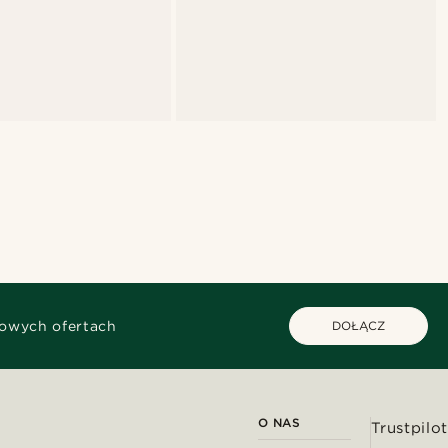
kowych ofertach
DOŁĄCZ
O NAS
Trustpilot