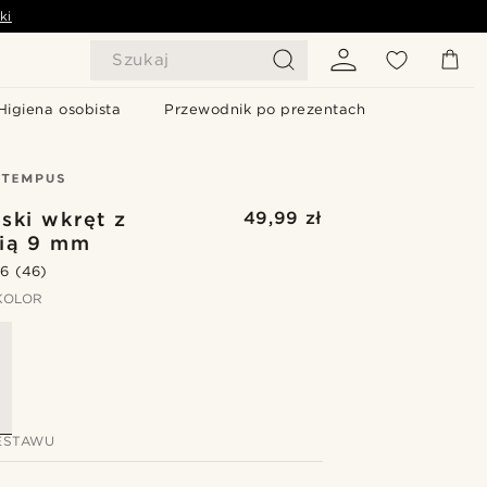
ki
Szukaj
Higiena osobista
Przewodnik po prezentach
ski wkręt z
49,99 zł
ią 9 mm
.6
(46)
KOLOR
ESTAWU