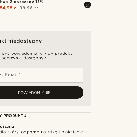
Kup 2 oszczędź 15%
84,98 zł
99,98 zł
ukt niedostępny
 być powiadomiony, gdy produkt
 ponownie dostępny?
s Email *
POWIADOM MNIE
Y PRODUKTU
rgiczna
dla skóry, odporne na rdzę i blaknięcie