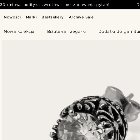
30-dniowa polityka zwrotów - bez zadawania pytań!
D
Nowości
Marki
Bestsellery
Archive Sale
Nowa kolekcja
Biżuteria i zegarki
Dodatki do garnitu