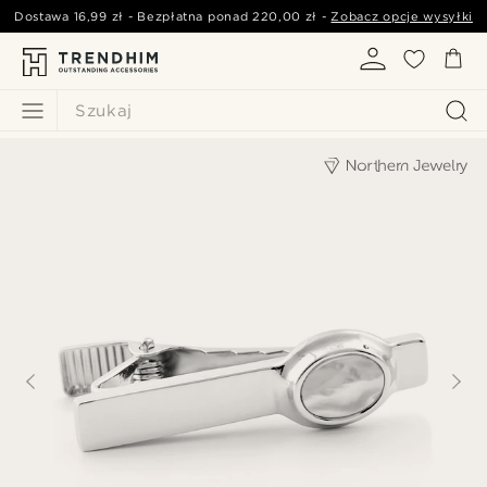
Dostawa
16,99 zł
- Bezpłatna ponad
220,00 zł
-
Zobacz opcje wysyłki
Szukaj