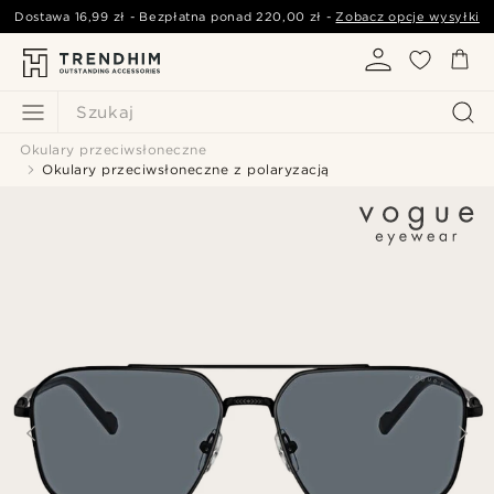
Dostawa
16,99 zł
- Bezpłatna ponad
220,00 zł
-
Zobacz opcje wysyłki
Szukaj
Okulary przeciwsłoneczne
Okulary przeciwsłoneczne z polaryzacją