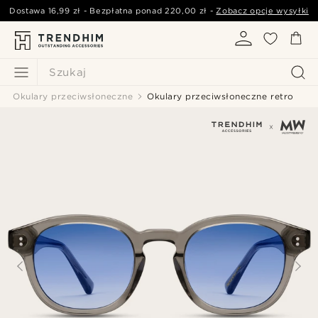
Dostawa
16,99 zł
- Bezpłatna ponad
220,00 zł
-
Zobacz opcje wysyłki
Szukaj
Okulary przeciwsłoneczne
Okulary przeciwsłoneczne retro