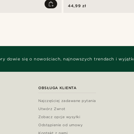
44,99 zł
óry dowie się o nowościach, najnowszych trendach i wyjąt
OBSŁUGA KLIENTA
Najczęściej zadawane pytania
Utwórz Zwrot
Zobacz opcje wysyłki
Odstąpienie od umowy
Kontakt z nami