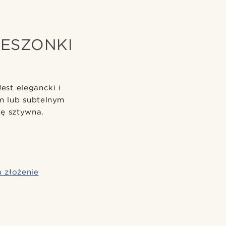
IESZONKI
est elegancki i
m lub subtelnym
ię sztywna.
 złożenie