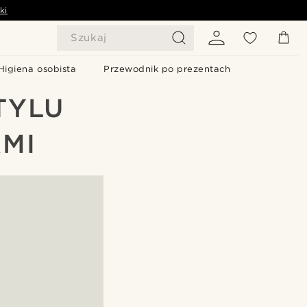
ki
Szukaj
Higiena osobista
Przewodnik po prezentach
TYLU
AMI