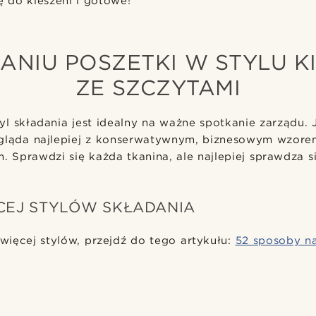
 do kieszeni i gotowe!
ANIU POSZETKI W STYLU K
ZE SZCZYTAMI
l składania jest idealny na ważne spotkanie zarządu. J
gląda najlepiej z konserwatywnym, biznesowym wzore
. Sprawdzi się każda tkanina, ale najlepiej sprawdza s
CEJ STYLÓW SKŁADANIA
 więcej stylów, przejdź do tego artykułu:
52 sposoby na