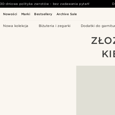
30-dniowa polityka zwrotów - bez zadawania pytań!
D
Nowości
Marki
Bestsellery
Archive Sale
Nowa kolekcja
Biżuteria i zegarki
Dodatki do garnitu
ZŁO
KI