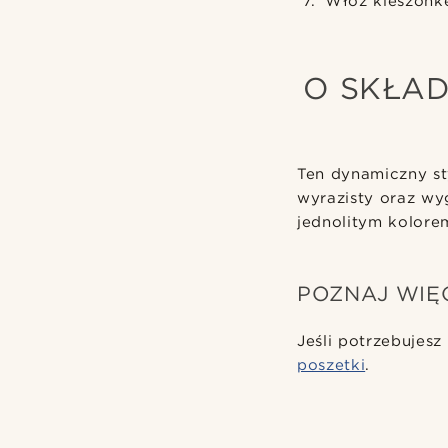
Włóż kieszonkę
O SKŁAD
Ten dynamiczny sty
wyrazisty oraz wy
jednolitym kolorem
POZNAJ WIĘ
Jeśli potrzebujesz
poszetki
.