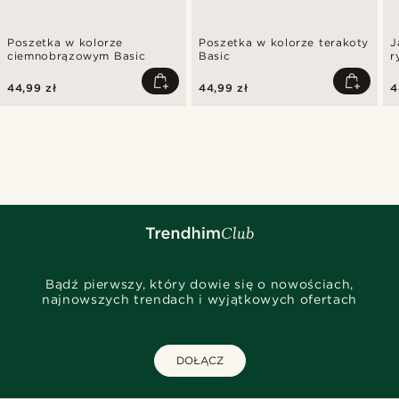
Poszetka w kolorze
Poszetka w kolorze terakoty
J
ciemnobrązowym Basic
Basic
r
44,99 zł
44,99 zł
4
Bądź pierwszy, który dowie się o nowościach,
najnowszych trendach i wyjątkowych ofertach
DOŁĄCZ