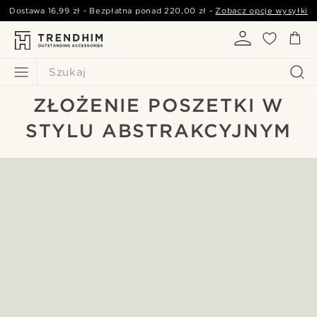
Dostawa
16,99 zł
- Bezpłatna ponad
220,00 zł
-
Zobacz opcje wysyłki
Szukaj
ZŁOŻENIE POSZETKI W
STYLU ABSTRAKCYJNYM