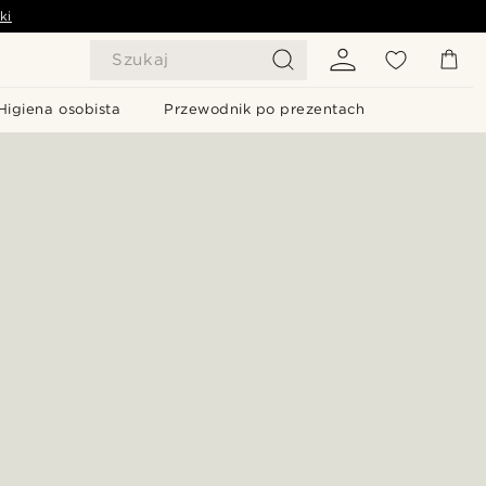
ki
Szukaj
Higiena osobista
Przewodnik po prezentach