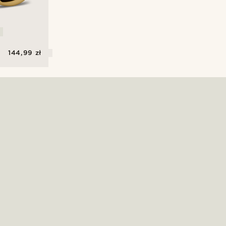
a
144,99 zł