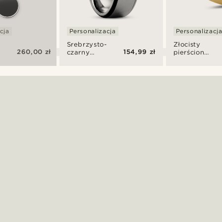
cja
Personalizacja
Personalizacj
Srebrzysto-
Złocisty
260,00 zł
154,99 zł
czarny
pierścionek
pierścionek
Mason
tytanowy
Keith
Aesop