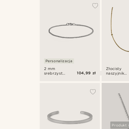
Personalizacja
2 mm
Złocisty
104,99 zł
srebrzysta
naszyjnik
bransoletka
z
łańcuszkowa
łańcuszkie
weneckim
Rico
Produkt 