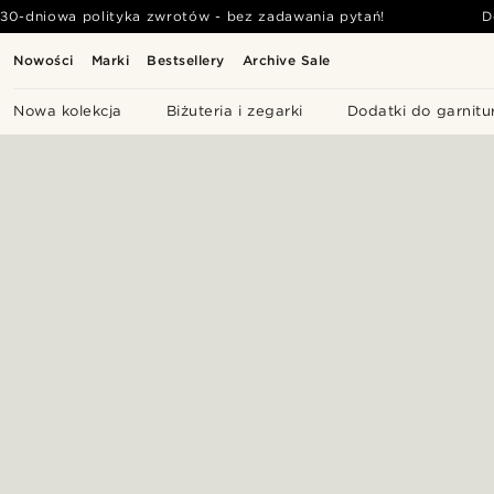
30-dniowa polityka zwrotów - bez zadawania pytań!
D
Nowości
Marki
Bestsellery
Archive Sale
Nowa kolekcja
Biżuteria i zegarki
Dodatki do garnitu