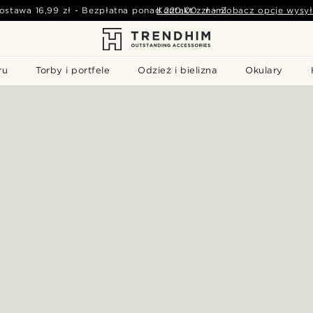
ostawa
16,99 zł
-
Bezpłatna ponad
Kontakt z nami
220,00 zł
-
Zobacz opcje wysył
ru
Torby i portfele
Odzież i bielizna
Okulary