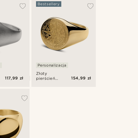
Bestsellery
a
Personalizacja
Złoty
117,99 zł
154,99 zł
pierścień
ze stali
chirurgicznej
z
kompasem