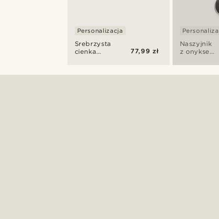
Personalizacja
Personaliza
Srebrzysta
Naszyjnik
77,99 zł
cienka
z onyksem
bransoletka
Asher
mankietowa
Orisun