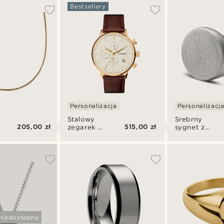
Bestsellery
Personalizacja
Personalizacj
Stalowy
Srebrny
205,00 zł
515,00 zł
zegarek z
sygnet z
podwójną
kompasem
m
strefą
ze stali
czasową
chirurgicznej
Laurens
Ternion
niedostępny