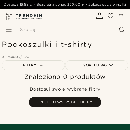
Dostawa
16,99 zł
- Bezpłatna ponad
220,00 zł
-
Zobacz opcje wysyłki
Szukaj
Podkoszulki i t-shirty
0 Produkty/-Ów
FILTRY
SORTUJ WG
Znaleziono 0 produktów
Najbardziej popularne
Najnowsze
Dostosuj swoje wybrane filtry
Najniższa cena
Najwyższa cena
ZRESETUJ WSZYSTKIE FILTRY: