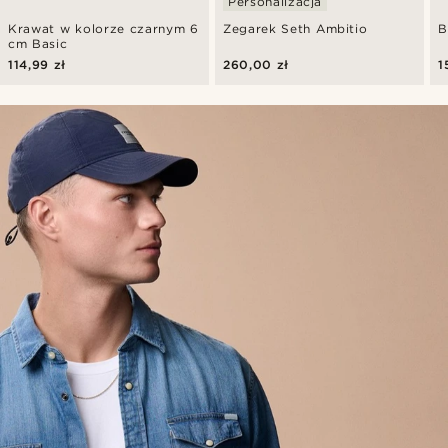
Personalizacja
Krawat w kolorze czarnym 6
Zegarek Seth Ambitio
B
cm Basic
114,99 zł
260,00 zł
1