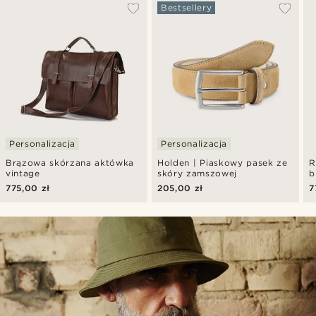
Bestsellery
Personalizacja
Personalizacja
Brązowa skórzana aktówka
Holden | Piaskowy pasek ze
R
vintage
skóry zamszowej
b
s
775,00 zł
205,00 zł
7