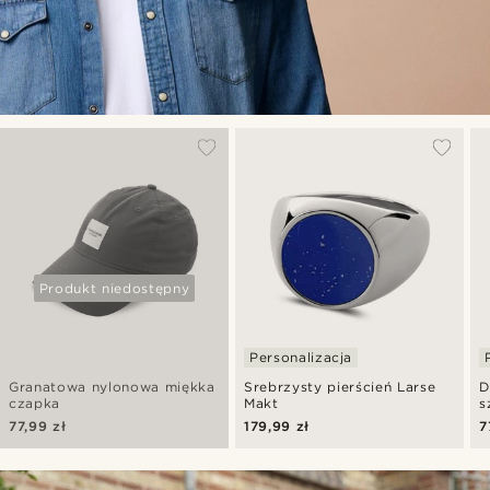
Produkt niedostępny
Personalizacja
Granatowa nylonowa miękka
Srebrzysty pierścień Larse
D
czapka
Makt
s
p
77,99 zł
179,99 zł
7