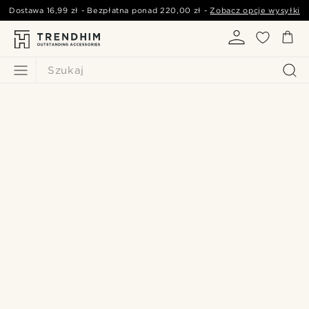
Dostawa
16,99 zł
- Bezpłatna ponad
220,00 zł
-
Zobacz opcje wysyłki
Szukaj