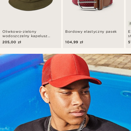
Oliwkowo-zielony
Bordowy elastyczny pasek
E
wodoszczelny kapelusz
s
Bucket Hat Gino Moda
t
205,00 zł
104,99 zł
5
d