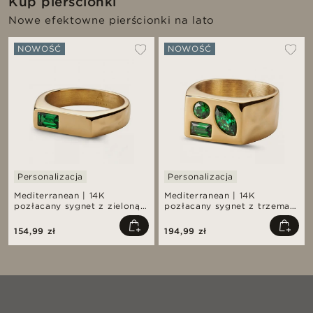
Kup pierścionki
Nowe efektowne pierścionki na lato
NOWOŚĆ
NOWOŚĆ
Personalizacja
Personalizacja
Mediterranean | 14K
Mediterranean | 14K
pozłacany sygnet z zieloną
pozłacany sygnet z trzema
cyrkonią
zielonymi cyrkoniami
154,99 zł
194,99 zł