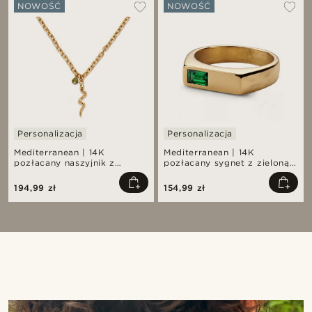
NOWOŚĆ
NOWOŚĆ
Personalizacja
Personalizacja
Mediterranean | 14K
Mediterranean | 14K
pozłacany naszyjnik z
pozłacany sygnet z zieloną
zawieszką pavé z cyrkonii w
cyrkonią
kolorze szmaragdowej
194,99 zł
154,99 zł
zieleni i zawieszką w
kształcie węża
Kup ten styl
Ku
@kyrosh.piroz
@samueleoolivier