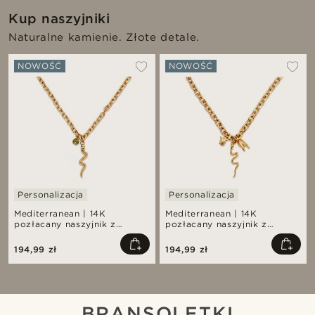
Kup naszyjniki
Naturalne kamienie. Złote detale.
NOWOŚĆ
NOWOŚĆ
Personalizacja
Personalizacja
Mediterranean | 14K
Mediterranean | 14K
pozłacany naszyjnik z
pozłacany naszyjnik z
zawieszką pavé z cyrkonii w
trzema zawieszkami
kolorze szmaragdowej
194,99 zł
194,99 zł
zieleni i zawieszką w
kształcie węża
BRANSOLETKI