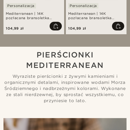
Personalizacja
Personalizacja
Mediterranean | 14K
Mediterranean | 14K
pozłacana bransoletka
pozłacana bransoletka
łańcuszkowa z monetami
łańcuszkowa z monetami 10
7mm
mm
104,99 zł
104,99 zł
PIERŚCIONKI
MEDITERRANEAN
Wyraziste pierścionki z żywymi kamieniami i
organicznymi detalami, inspirowane wodami Morza
Śródziemnego i nadbrzeżnymi kolorami. Wykonane
ze stali nierdzewnej, by sprostać wszystkiemu, co
przyniesie to lato.