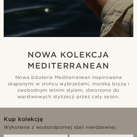
NOWA KOLEKCJA
MEDITERRANEAN
Nowa biżuteria Mediterranean inspirowana
skąpanymi w słońcu wybrzeżami, morską bryzą i
swobodnym letnim stylem, stworzona do
warstwowych stylizacji przez cały sezon.
Kup kolekcję
Wykonane z wodoodpornej stali nierdzewnej