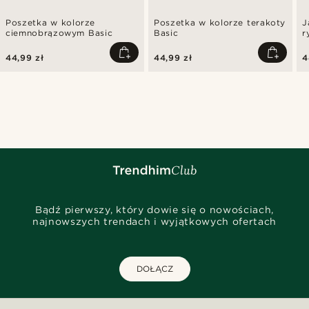
Poszetka w kolorze
Poszetka w kolorze terakoty
J
ciemnobrązowym Basic
Basic
r
44,99 zł
44,99 zł
4
Bądź pierwszy, który dowie się o nowościach,
najnowszych trendach i wyjątkowych ofertach
DOŁĄCZ