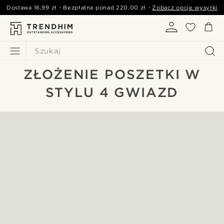
Dostawa
16,99 zł
- Bezpłatna ponad
220,00 zł
-
Zobacz opcje wysyłki
Szukaj
ZŁOŻENIE POSZETKI W
STYLU 4 GWIAZD