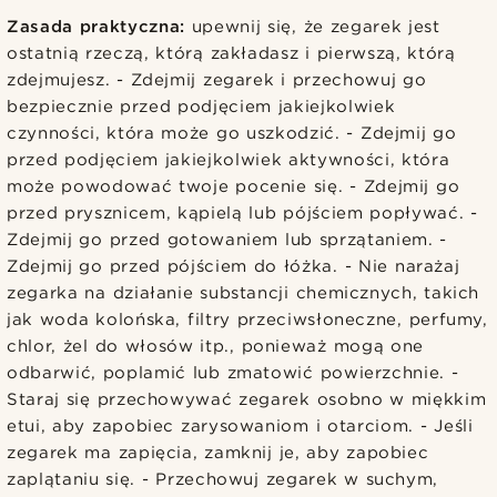
Zasada praktyczna:
upewnij się, że zegarek jest
ostatnią rzeczą, którą zakładasz i pierwszą, którą
zdejmujesz. - Zdejmij zegarek i przechowuj go
bezpiecznie przed podjęciem jakiejkolwiek
czynności, która może go uszkodzić. - Zdejmij go
przed podjęciem jakiejkolwiek aktywności, która
może powodować twoje pocenie się. - Zdejmij go
przed prysznicem, kąpielą lub pójściem popływać. -
Zdejmij go przed gotowaniem lub sprzątaniem. -
Zdejmij go przed pójściem do łóżka. - Nie narażaj
zegarka na działanie substancji chemicznych, takich
jak woda kolońska, filtry przeciwsłoneczne, perfumy,
chlor, żel do włosów itp., ponieważ mogą one
odbarwić, poplamić lub zmatowić powierzchnie. -
Staraj się przechowywać zegarek osobno w miękkim
etui, aby zapobiec zarysowaniom i otarciom. - Jeśli
zegarek ma zapięcia, zamknij je, aby zapobiec
zaplątaniu się. - Przechowuj zegarek w suchym,