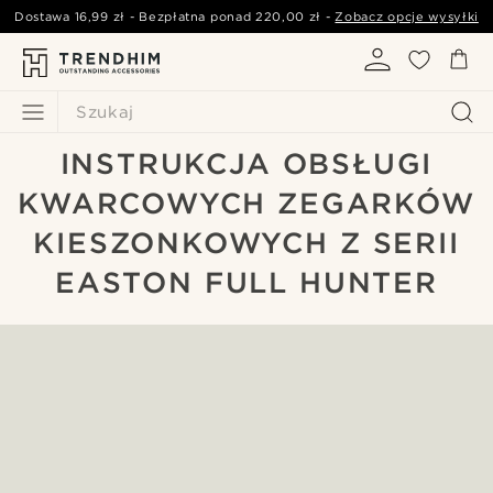
Dostawa
16,99 zł
- Bezpłatna ponad
220,00 zł
-
Zobacz opcje wysyłki
Szukaj
INSTRUKCJA OBSŁUGI
KWARCOWYCH ZEGARKÓW
KIESZONKOWYCH Z SERII
EASTON FULL HUNTER