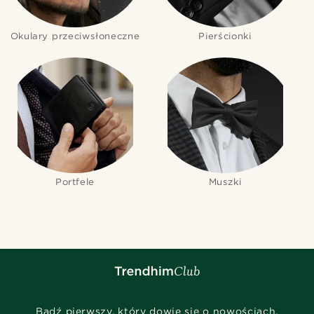
Okulary przeciwsłoneczne
Pierścionki
Portfele
Muszki
Bądź pierwszy, który dowie się o nowościach,