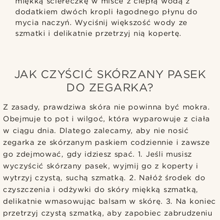
miękką ściereczkę w misce z ciepłą wodą z
dodatkiem dwóch kropli łagodnego płynu do
mycia naczyń. Wyciśnij większość wody ze
szmatki i delikatnie przetrzyj nią kopertę.
JAK CZYŚCIĆ SKÓRZANY PASEK
DO ZEGARKA?
Z zasady, prawdziwa skóra nie powinna być mokra.
Obejmuje to pot i wilgoć, która wyparowuje z ciała
w ciągu dnia. Dlatego zalecamy, aby nie nosić
zegarka ze skórzanym paskiem codziennie i zawsze
go zdejmować, gdy idziesz spać. 1. Jeśli musisz
wyczyścić skórzany pasek, wyjmij go z koperty i
wytrzyj czystą, suchą szmatką. 2. Nałóż środek do
czyszczenia i odżywki do skóry miękką szmatką,
delikatnie wmasowując balsam w skórę. 3. Na koniec
przetrzyj czystą szmatką, aby zapobiec zabrudzeniu