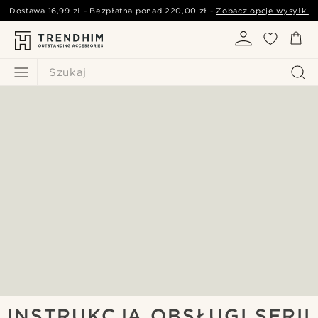
Dostawa
16,99 zł
- Bezpłatna ponad
220,00 zł
-
Zobacz opcje wysyłki
Szukaj
INSTRUKCJA OBSŁUGI SERII