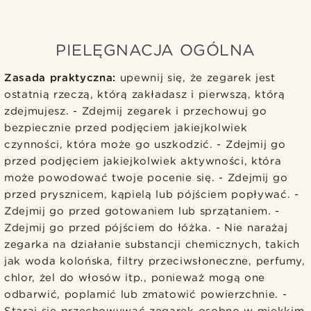
PIELĘGNACJA OGÓLNA
Zasada praktyczna:
upewnij się, że zegarek jest
ostatnią rzeczą, którą zakładasz i pierwszą, którą
zdejmujesz. - Zdejmij zegarek i przechowuj go
bezpiecznie przed podjęciem jakiejkolwiek
czynności, która może go uszkodzić. - Zdejmij go
przed podjęciem jakiejkolwiek aktywności, która
może powodować twoje pocenie się. - Zdejmij go
przed prysznicem, kąpielą lub pójściem popływać. -
Zdejmij go przed gotowaniem lub sprzątaniem. -
Zdejmij go przed pójściem do łóżka. - Nie narażaj
zegarka na działanie substancji chemicznych, takich
jak woda kolońska, filtry przeciwsłoneczne, perfumy,
chlor, żel do włosów itp., ponieważ mogą one
odbarwić, poplamić lub zmatowić powierzchnie. -
Staraj się przechowywać zegarek osobno w miękkim