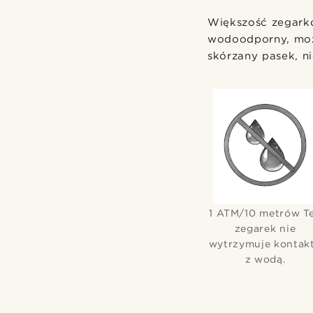
Większość zegarkó
wodoodporny, może 
skórzany pasek, n
1 ATM/10 metrów T
zegarek nie
wytrzymuje kontak
z wodą.