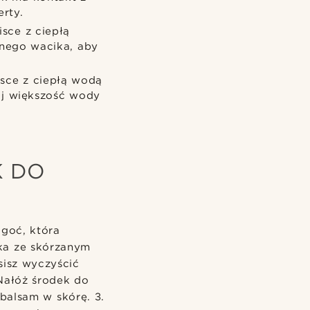
rty.
sce z ciepłą
anego wacika, aby
sce z ciepłą wodą
ij większość wody
K DO
lgoć, która
rka ze skórzanym
sisz wyczyścić
 Nałóż środek do
balsam w skórę. 3.