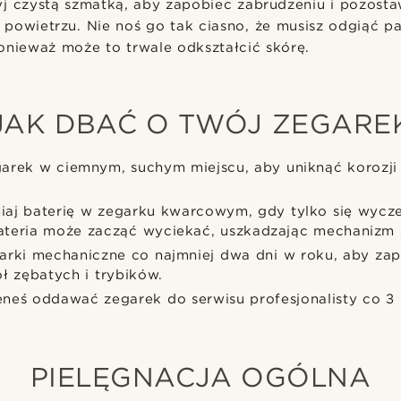
yj czystą szmatką, aby zapobiec zabrudzeniu i pozost
 powietrzu. Nie noś go tak ciasno, że musisz odgiąć pa
onieważ może to trwale odkształcić skórę.
JAK DBAĆ O TWÓJ ZEGARE
arek w ciemnym, suchym miejscu, aby uniknąć korozji 
aj baterię w zegarku kwarcowym, gdy tylko się wycze
teria może zacząć wyciekać, uszkadzając mechanizm 
arki mechaniczne co najmniej dwa dni w roku, aby za
ł zębatych i trybików.
neś oddawać zegarek do serwisu profesjonalisty co 3 l
PIELĘGNACJA OGÓLNA