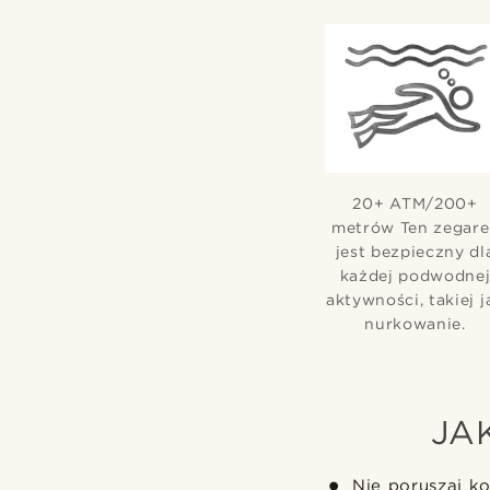
20+ ATM/200+
metrów Ten zegare
jest bezpieczny dl
każdej podwodne
aktywności, takiej j
nurkowanie.
JA
Nie poruszaj k