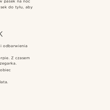
aw pasek na noc
sek do tyłu, aby
K
i odbarwienia
rpie. Z czasem
zegarka.
pobiec
ata.