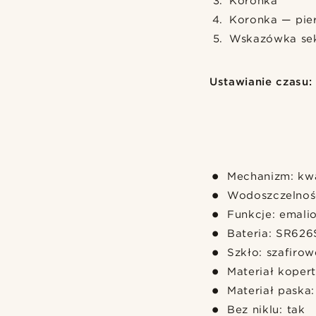
Koronka
Koronka — pie
Wskazówka se
Ustawianie czasu:
Mechanizm: kw
Wodoszczelnoś
Funkcje: emali
Bateria: SR62
Szkło: szafiro
Materiał kopert
Materiał paska:
Bez niklu: tak