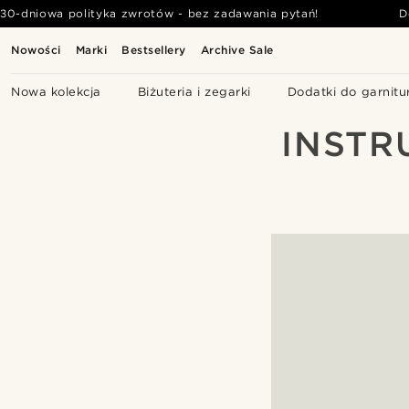
30-dniowa polityka zwrotów - bez zadawania pytań!
D
Nowości
Marki
Bestsellery
Archive Sale
Nowa kolekcja
Biżuteria i zegarki
Dodatki do garnitu
INSTR