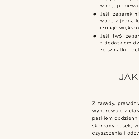
wodą, poniewa
Jeśli zegarek
n
wodą z jedną l
usunąć większoś
Jeśli twój zeg
z dodatkiem dw
ze szmatki i de
JAK
Z zasady, prawdzi
wyparowuje z ciał
paskiem codzienni
skórzany pasek, wy
czyszczenia i odż