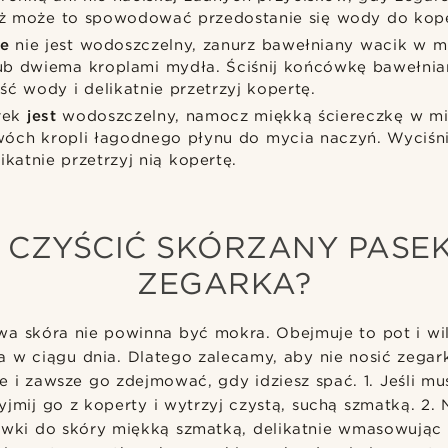
ż może to spowodować przedostanie się wody do kope
ie
nie jest wodoszczelny, zanurz bawełniany wacik w mi
ub dwiema kroplami mydła. Ściśnij końcówkę bawełni
ć wody i delikatnie przetrzyj kopertę.
arek
jest
wodoszczelny, namocz miękką ściereczkę w mi
óch kropli łagodnego płynu do mycia naczyń. Wyciśn
likatnie przetrzyj nią kopertę.
 CZYŚCIĆ SKÓRZANY PASE
ZEGARKA?
wa skóra nie powinna być mokra. Obejmuje to pot i wi
a w ciągu dnia. Dlatego zalecamy, aby nie nosić zega
e i zawsze go zdejmować, gdy idziesz spać. 1. Jeśli mu
jmij go z koperty i wytrzyj czystą, suchą szmatką. 2.
ywki do skóry miękką szmatką, delikatnie wmasowując 