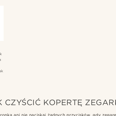
k
a
j
ak
K CZYŚCIĆ KOPERTĘ ZEGAR
oronką ani nie naciskaj żadnych przycisków, gdy zegar