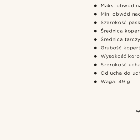
Maks. obwód n
Min. obwód nad
Szerokość pask
Średnica kope
Średnica tarcz
Grubość koper
Wysokość koro
Szerokość uch
Od ucha do uc
Waga: 49 g