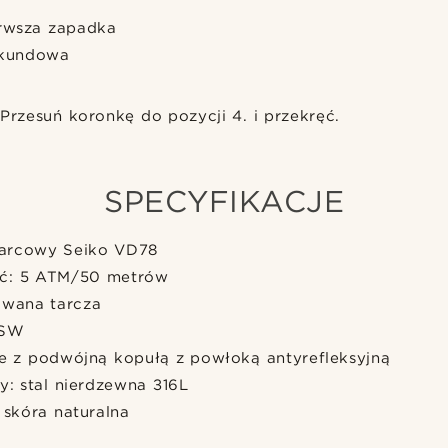
rwsza zapadka
kundowa
Przesuń koronkę do pozycji 4. i przekręć.
SPECYFIKACJE
arcowy Seiko VD78
ć: 5 ATM/50 metrów
owana tarcza
6SW
we z podwójną kopułą z powłoką antyrefleksyjną
y: stal nierdzewna 316L
 skóra naturalna