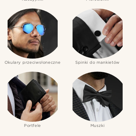
Okulary przeciwsłoneczne
Spinki do mankietów
Portfele
Muszki