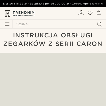
Dostawa
16,99 zł
- Bezpłatna ponad
220,00 zł
-
Zobacz opcje wysyłki
Szukaj
INSTRUKCJA OBSŁUGI
ZEGARKÓW Z SERII CARON