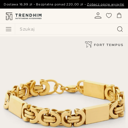
Dostawa
16,99 zł
- Bezpłatna ponad
220,00 zł
-
Zobacz opcje wysyłki
Szukaj