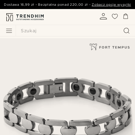
Dostawa
16,99 zł
- Bezpłatna ponad
220,00 zł
-
Zobacz opcje wysyłki
Szukaj