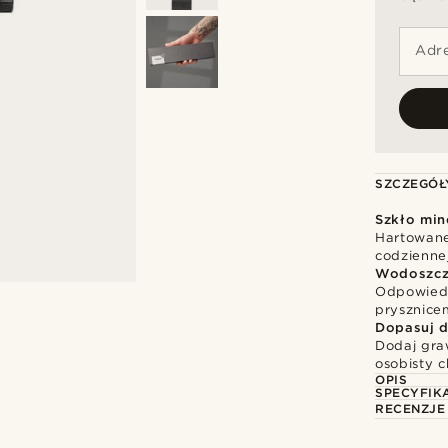
Adre
SZCZEGÓŁ
Szkło min
Hartowane
codzienne
Wodoszcz
Odpowiedn
prysznice
Dopasuj d
Dodaj gra
osobisty c
OPIS
SPECYFIK
RECENZJE