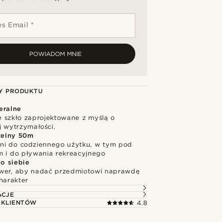
s Email *
POWIADOM MNIE
Y PRODUKTU
eralne
 szkło zaprojektowane z myślą o
j wytrzymałości.
elny 50m
i do codziennego użytku, w tym pod
m i do pływania rekreacyjnego
o siebie
wer, aby nadać przedmiotowi naprawdę
harakter
ACJE
 KLIENTÓW
4.8