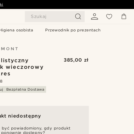
ki
Szukaj
Higiena osobista
Przewodnik po prezentach
listyczny
385,00 zł
ek wieczorowy
res
.8
uj
Bezpłatna Dostawa
ukt niedostępny
 być powiadomiony, gdy produkt
 ponownie dostępny?