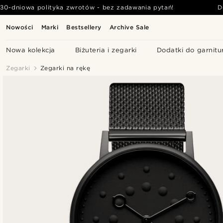
30-dniowa polityka zwrotów - bez zadawania pytań!
D
Nowości
Marki
Bestsellery
Archive Sale
Nowa kolekcja
Biżuteria i zegarki
Dodatki do garnitu
Zegarki
Zegarki na rękę