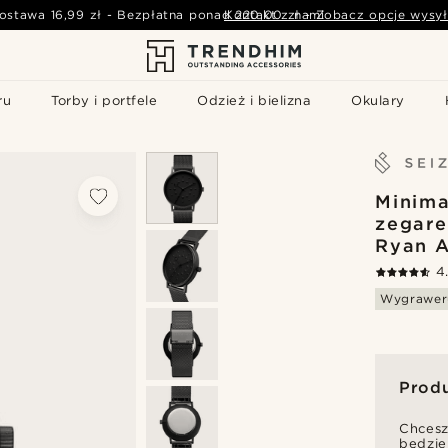
ostawa
16,99 zł
-
Bezpłatna ponad
Kontakt z nami
220,00 zł
-
Zobacz opcje wysył
ru
Torby i portfele
Odzież i bielizna
Okulary
Minima
zegar
Ryan A
4
Wygrawer
Prod
Chcesz
będzie