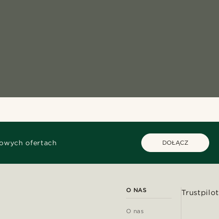
kowych ofertach
DOŁĄCZ
O NAS
Trustpilot
O nas