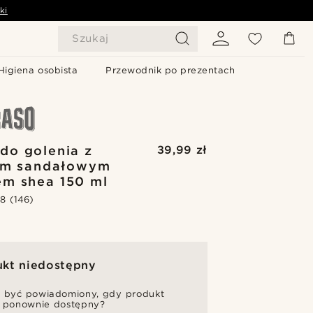
ki
Szukaj
Higiena osobista
Przewodnik po prezentach
do golenia z
39,99 zł
iem sandałowym
em shea 150 ml
.8
(146)
ukt niedostępny
 być powiadomiony, gdy produkt
 ponownie dostępny?