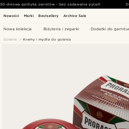
30-dniowa polityka zwrotów - bez zadawania pytań!
D
Nowości
Marki
Bestsellery
Archive Sale
Nowa kolekcja
Biżuteria i zegarki
Dodatki do garnitu
Golenie
Kremy i mydła do golenia