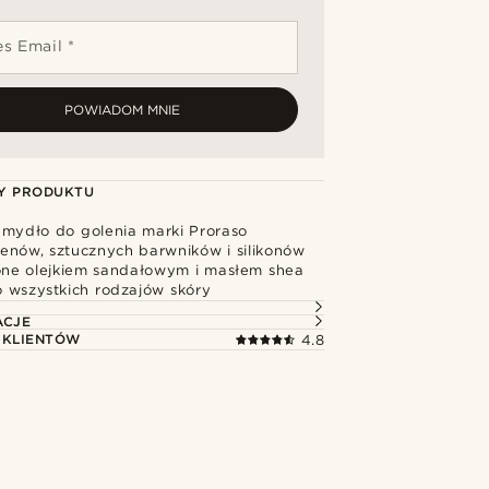
s Email *
POWIADOM MNIE
Y PRODUKTU
 mydło do golenia marki Proraso
enów, sztucznych barwników i silikonów
e olejkiem sandałowym i masłem shea
o wszystkich rodzajów skóry
ACJE
 KLIENTÓW
4.8