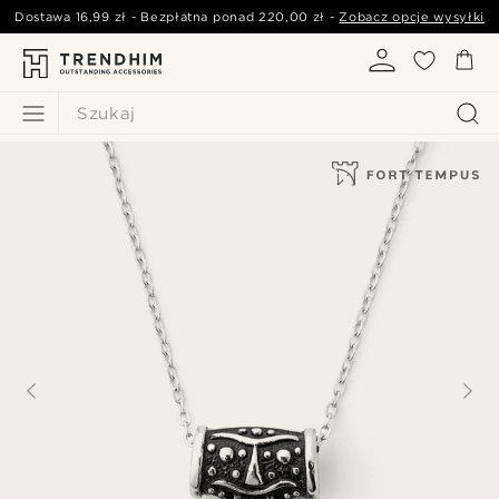
Dostawa
16,99 zł
- Bezpłatna ponad
220,00 zł
-
Zobacz opcje wysyłki
Szukaj