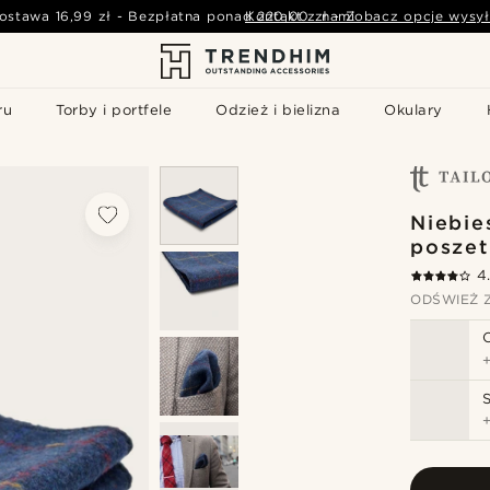
ostawa
16,99 zł
-
Bezpłatna ponad
Kontakt z nami
220,00 zł
-
Zobacz opcje wysył
ru
Torby i portfele
Odzież i bielizna
Okulary
Niebie
poszet
4
ODŚWIEŻ 