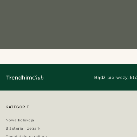
Bądź pierwszy, kt
KATEGORIE
Nowa kolekcja
Biżuteria i zegarki
Dodatki do garnituru