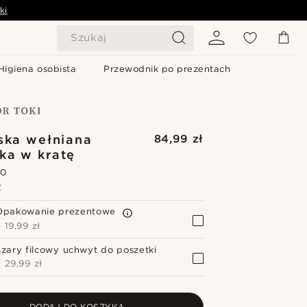
ki
Szukaj
Higiena osobista
Przewodnik po prezentach
ska wełniana
84,99 zł
ka w kratę
.0
Z
Opakowanie prezentowe
+
19,99 zł
Szary filcowy uchwyt do poszetki
+
29,99 zł
DODAJ DO KOSZYKA