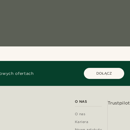
kowych ofertach
DOŁĄCZ
O NAS
Trustpilot
O nas
Kariera
Nowe artykuły