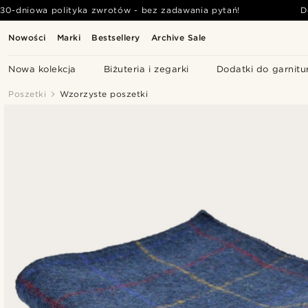
30-dniowa polityka zwrotów - bez zadawania pytań!
D
Nowości
Marki
Bestsellery
Archive Sale
Nowa kolekcja
Biżuteria i zegarki
Dodatki do garnitu
Poszetki
Wzorzyste poszetki