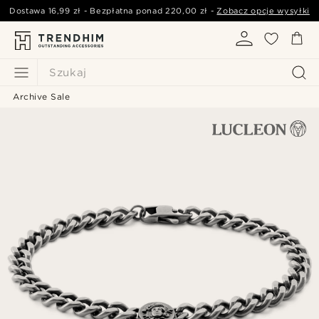
Dostawa
16,99 zł
- Bezpłatna ponad
220,00 zł
-
Zobacz opcje wysyłki
Szukaj
Archive Sale