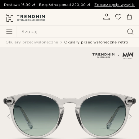
Dostawa
16,99 zł
- Bezpłatna ponad
220,00 zł
-
Zobacz opcje wysyłki
Szukaj
Okulary przeciwsłoneczne
Okulary przeciwsłoneczne retro