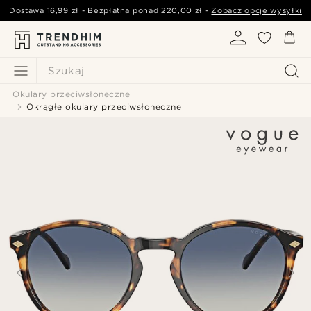
Dostawa
16,99 zł
- Bezpłatna ponad
220,00 zł
-
Zobacz opcje wysyłki
Szukaj
Okulary przeciwsłoneczne
Okrągłe okulary przeciwsłoneczne