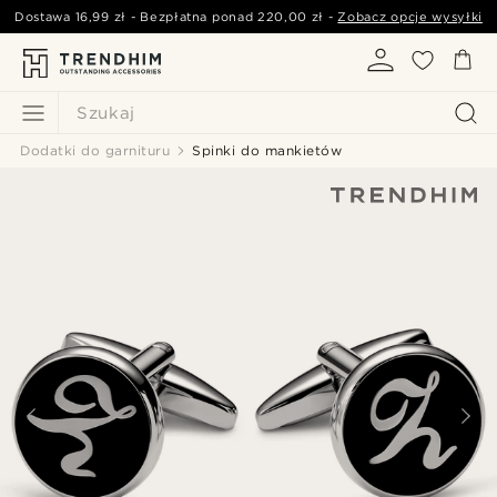
Dostawa
16,99 zł
- Bezpłatna ponad
220,00 zł
-
Zobacz opcje wysyłki
Szukaj
Dodatki do garnituru
Spinki do mankietów