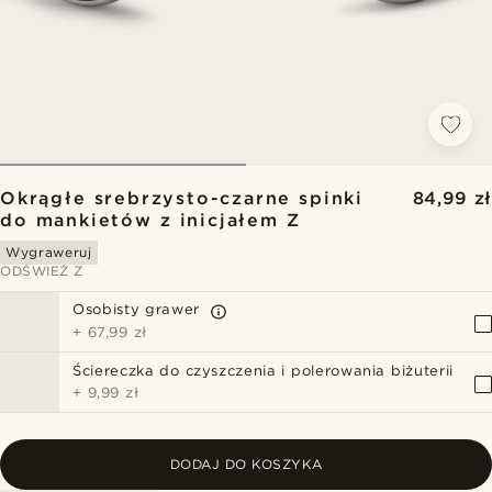
Okrągłe srebrzysto-czarne spinki
84,99 zł
do mankietów z inicjałem Z
Wygraweruj
ODŚWIEŻ Z
Osobisty grawer
+
67,99 zł
Ściereczka do czyszczenia i polerowania biżuterii
+
9,99 zł
DODAJ DO KOSZYKA