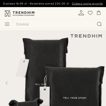
Dostawa
16,99 zł
- Bezpłatna ponad
220,00 zł
-
Zobacz opcje wysyłki
Szukaj