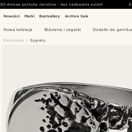
30-dniowa polityka zwrotów - bez zadawania pytań!
D
Nowości
Marki
Bestsellery
Archive Sale
Nowa kolekcja
Biżuteria i zegarki
Dodatki do garnitu
Pierścionki
Sygnety