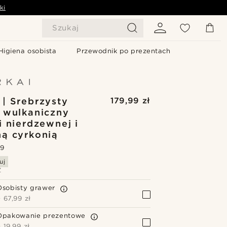
ki
Szukaj
Higiena osobista
Przewodnik po prezentach
 | Srebrzysty
179,99 zł
 wulkaniczny
i nierdzewnej i
ną cyrkonią
.9
uj
Z
Osobisty grawer
+
67,99 zł
Opakowanie prezentowe
+
19,99 zł