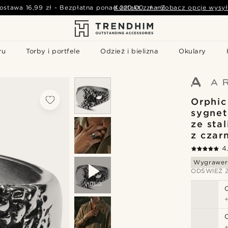
ostawa
16,99 zł
-
Bezpłatna ponad
Kontakt z nami
220,00 zł
-
Zobacz opcje wysył
ru
Torby i portfele
Odzież i bielizna
Okulary
Orphic
sygnet
ze stal
z czar
4
Wygrawer
ODŚWIEŻ 
VIDEO