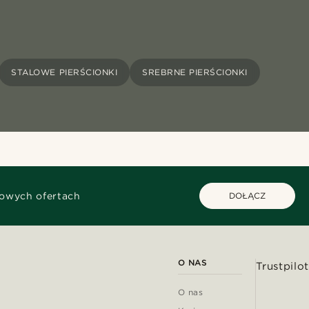
STALOWE PIERŚCIONKI
SREBRNE PIERŚCIONKI
kowych ofertach
DOŁĄCZ
O NAS
Trustpilot
O nas