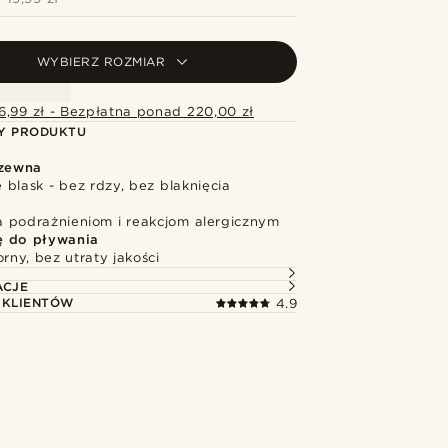
WYBIERZ ROZMIAR
6,99 zł - Bezpłatna ponad 220,00 zł
Y PRODUKTU
dzewna
blask - bez rdzy, bez blaknięcia
 podrażnieniom i reakcjom alergicznym
ę do pływania
ny, bez utraty jakości
ACJE
 KLIENTÓW
4.9