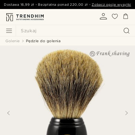
Dostawa
16,99 zł
- Bezpłatna ponad
220,00 zł
-
Zobacz opcje wysyłki
Szukaj
Golenie
Pędzle do golenia