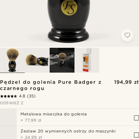
Pędzel do golenia Pure Badger z
194,99 zł
czarnego rogu
4.8
(35)
ODŚWIEŻ Z
Metalowa miseczka do golenia
+
77,99 zł
Zestaw 20 wymiennych ostrzy do maszynki
+
24,99 zł